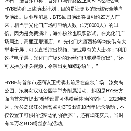
25日，据首尔市称，首尔市与钟路区正同BTS经纪公司
HYBE协商上述演出计划，目的是让更多的粉丝安全地享
受演出。据业界消息，BTS回归演出将吸引约20万人前
来，相当于光化门广场可容纳人数（1万8000人）的11
倍。因为是免费演出，海外粉丝也跃跃欲试。在光化门广
场周边，高丽亚那酒店、KT光化门大厦西栋等均安装有大
型电子屏，可以直播演出视频。据业界有关人士称：“利用
这些电子屏，光化门广场外的粉丝们也能观看演出”，“还
可以播放相关视频，令演出更加精彩纷呈。”
HYBE与首尔市还商议正式演出前后在首尔广场、汝矣岛
公园、汝矣岛汉江公园等举办附属活动。起因是HYBE方
面向首尔市提出“希望设置可供粉丝体验的空间”。2023年6
月，汝矣岛汉江公园曾举办BTS出道10周年纪念活动，不
仅设置了可供拍照留念的“拍照区”，还有烟花庆典。当时
有40万名BTS粉丝参与活动。