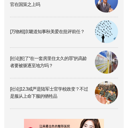
官在国策之上吗
[万物相]京畿道知事秋美爱在批评前任？
[社论]犯了“在一套房里住太久的罪”的高龄
者要被驱逐至地方吗？
[社论]12.3戒严是陆军士官学校政变？不过
是服从上命下服的牺牲品