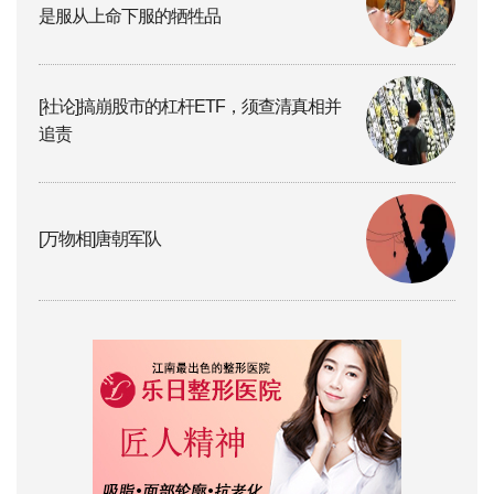
是服从上命下服的牺牲品
[社论]搞崩股市的杠杆ETF，须查清真相并
追责
[万物相]唐朝军队