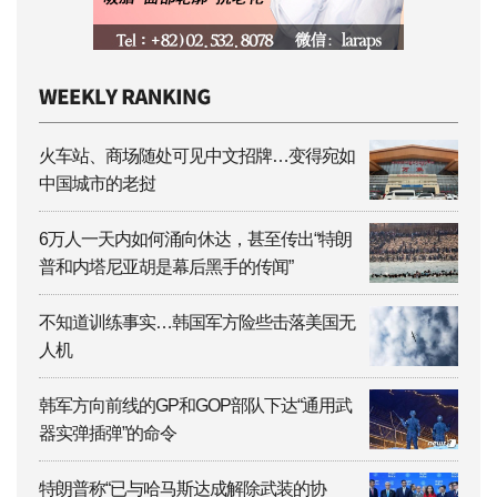
火车站、商场随处可见中文招牌…变得宛如
中国城市的老挝
6万人一天内如何涌向休达，甚至传出“特朗
普和内塔尼亚胡是幕后黑手的传闻”
不知道训练事实…韩国军方险些击落美国无
人机
韩军方向前线的GP和GOP部队下达“通用武
器实弹插弹”的命令
特朗普称“已与哈马斯达成解除武装的协