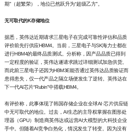
期”（超繁荣），地位已然跃升为“超级乙方”。
无可取代的K存储地位
据悉，英伟达近期请求三星电子在完成可靠性评估和品质
评价前先行供应HBM4。当前，三星电子与SK海力士都在
进行HBM4的最终品质测试。分析称，因产品品质已得到
一定程度的验证，英伟达遂请求跳过详细测试加急供货。
而此前三星电子还因为HBM3E能否通过英伟达品质验证而
患得患失，仅一代产品之隔立场便发生了逆转。英伟达在
下一代AI芯片“Rubin”中搭载HBM4。
有评价称，此事体现了韩国存储企业在全球AI·芯片供应链
中无可取代的地位。过去，AI生态的主导权掌握在图形处
理器（GPU）制造商英伟达或运营AI大模型的大科技企业
手中。但随着AI竞争白热化，情况发生了转变。因为没有