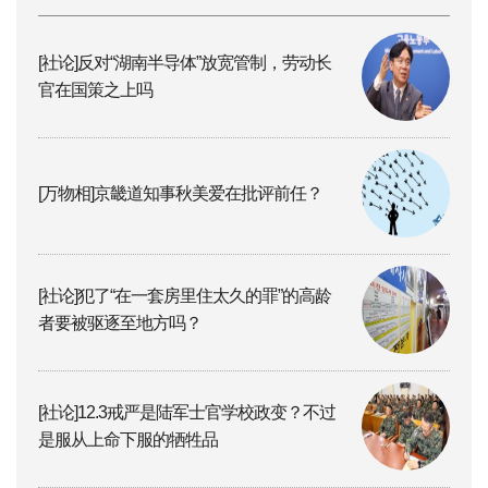
[社论]反对“湖南半导体”放宽管制，劳动长
官在国策之上吗
[万物相]京畿道知事秋美爱在批评前任？
[社论]犯了“在一套房里住太久的罪”的高龄
者要被驱逐至地方吗？
[社论]12.3戒严是陆军士官学校政变？不过
是服从上命下服的牺牲品