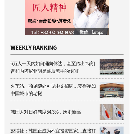
6万人一天内如何涌向休达，甚至传出“特朗
普和内塔尼亚胡是幕后黑手的传闻”
火车站、商场随处可见中文招牌…变得宛如
中国城市的老挝
韩国人对日好感度54.3%，历史新高
彭博社：韩国正成为不宜投资国家…直接打