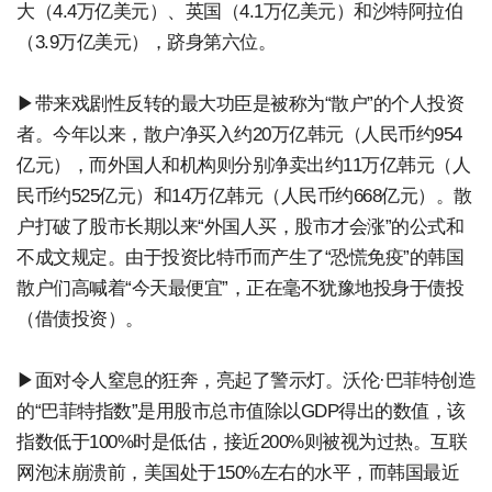
大（4.4万亿美元）、英国（4.1万亿美元）和沙特阿拉伯
（3.9万亿美元），跻身第六位。
▶带来戏剧性反转的最大功臣是被称为“散户”的个人投资
者。今年以来，散户净买入约20万亿韩元（人民币约954
亿元），而外国人和机构则分别净卖出约11万亿韩元（人
民币约525亿元）和14万亿韩元（人民币约668亿元）。散
户打破了股市长期以来“外国人买，股市才会涨”的公式和
不成文规定。由于投资比特币而产生了“恐慌免疫”的韩国
散户们高喊着“今天最便宜”，正在毫不犹豫地投身于债投
（借债投资）。
▶面对令人窒息的狂奔，亮起了警示灯。沃伦·巴菲特创造
的“巴菲特指数”是用股市总市值除以GDP得出的数值，该
指数低于100%时是低估，接近200%则被视为过热。互联
网泡沫崩溃前，美国处于150%左右的水平，而韩国最近