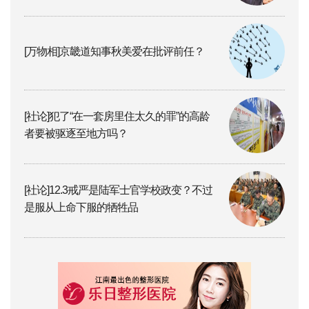
[万物相]京畿道知事秋美爱在批评前任？
[社论]犯了“在一套房里住太久的罪”的高龄
者要被驱逐至地方吗？
[社论]12.3戒严是陆军士官学校政变？不过
是服从上命下服的牺牲品