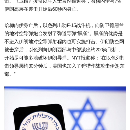
击。《卫报》援引以军人士言论报道称，哈梅内伊与7名
伊朗高层在袭击开始后60秒内身亡。
哈梅内伊身亡后，以色列出动F-15战斗机，向防卫德黑兰
的地对空导弹炮台发射了弹道导弹“黑雀”。黑雀的优势是
不进入伊朗地对空导弹射程内也可实施打击。伊朗防空网
被击穿后，以色列向伊朗西部与中部派出约200架飞机，
开始尽可能多地破坏伊朗导弹。NYT报道称：“在以色列打
击领导层约30分钟后，美国也加入了狩猎作战攻击伊朗东
部。”