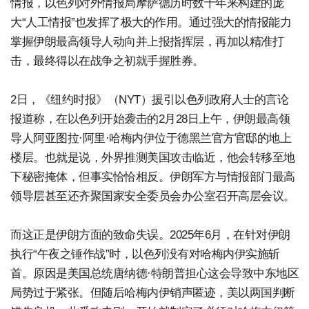
情报，以色列对外情报局摩萨德历时数十年来构建的庞
大“人工情报”也发挥了极大的作用。通过强大的情报能力
掌握伊朗最高领导人动向并上报指挥层，再加以精准打
击，最终得以在战争之初就手握胜券。
2日，《纽约时报》（NYT）援引以色列政府人士的言论
报道称，在以色列开始袭击的2月28日上午，伊朗最高领
导人阿亚图拉·阿里·哈梅内伊位于德黑兰官方官邸的地上
楼层。也就是说，外界推测美国攻击临近，他会转移至地
下秘密掩体，但事实恰恰相反。伊朗军方与情报部门最高
领导层甚至还齐聚国家安全委员会办公室召开高层会议。
而这正是伊朗方面的致命失误。2025年6月，在针对伊朗
执行“午夜之锤作战”时，以色列没有对哈梅内伊实施斩
首。原因是美国总统唐纳德·特朗普担心这会导致中东地区
局势过于紧张。但随后哈梅内伊销声匿迹，美以两国判断