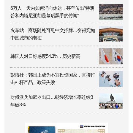
6万人一天内如何涌向休达，甚至传出“特朗
普和内塔尼亚胡是幕后黑手的传闻”
火车站、商场随处可见中文招牌…变得宛如
中国城市的老挝
韩国人对日好感度54.3%，历史新高
彭博社：韩国正成为不宜投资国家…直接打
击杠杆产品、政策失败
对俄派兵加武器出口…朝经济增长率连续3
年破3%