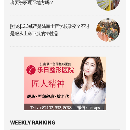
者要被驱逐至地方吗？
[社论]12.3戒严是陆军士官学校政变？不过
是服从上命下服的牺牲品