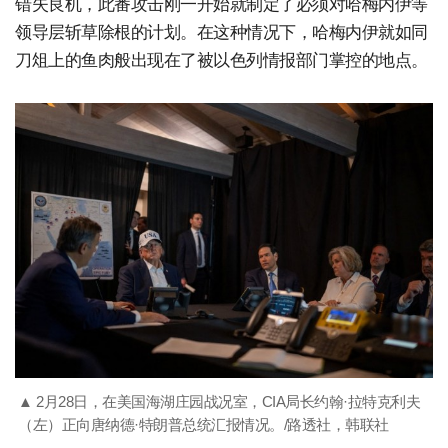
错失良机，此番攻击刚一开始就制定了必须对哈梅内伊等
领导层斩草除根的计划。在这种情况下，哈梅内伊就如同
刀俎上的鱼肉般出现在了被以色列情报部门掌控的地点。
▲ 2月28日，在美国海湖庄园战况室，CIA局长约翰·拉特克利夫
（左）正向唐纳德·特朗普总统汇报情况。/路透社，韩联社