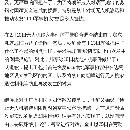
及。更严重的问题在于，为了将朝鲜拉入对话而抛出的诱
饵对国家安全造成的损害。特别是禁止对朝无人机渗透和
推动恢复“9.19军事协议”更是令人担忧。
在2月10日无人机侵入事件的军警联合调查结束前，郑东
泳就急忙表达了遗憾。然后，朝鲜金与正13日就像抓住了
什么了不起的弱点一样，要求采取“能够切实防止再次发生
的保障措施”。对此，郑东泳18日就无人机事件做出了正
式道歉，提出了包括首先恢复9.19南北军事协议中在边境
地区设立禁飞区的内容，以及将禁止向朝鲜进行无人机渗
透法制化等防止再次发生的对策。
继停止对朝广播和民间团体散发传单后，朝鲜又确保了禁
止无人机渗透和限制对朝空中侦察等措施。之前通过对话
没能实现的夙愿却用拒绝对话更有效地实现了，就没有理
由非要破坏“两国论”，答应进行对话。金正恩25日在劳动