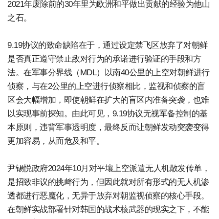
2021年废除前的30年里为欧洲和平做出贡献的经验为他山
之石。
9.19协议的致命缺陷在于，通过设定禁飞区放弃了对朝鲜
是否真正遵守禁止敌对行为的承诺进行验证的手段和方
法。在军事分界线（MDL）以南40公里的上空对朝鲜进行
侦察，与在2公里的上空进行侦察相比，监视和侦察的盲
区会大幅增加，即使朝鲜在扩大的盲区内准备突袭，也难
以实现事前探知。由此可见，9.19协议无视军备控制的基
本原则，违背军事透明度，最终反而让朝鲜发动突袭变得
更加容易，从而危及和平。
尹锡悦政府2024年10月对平壤上空派遣无人机散发传单，
是招致非议的挑衅行为，但因此就对所有形式的无人机渗
透都进行恶魔化，无异于放弃对朝监视侦察的核心手段。
在朝鲜实战部署针对韩国的战术核武器的现实之下，不能