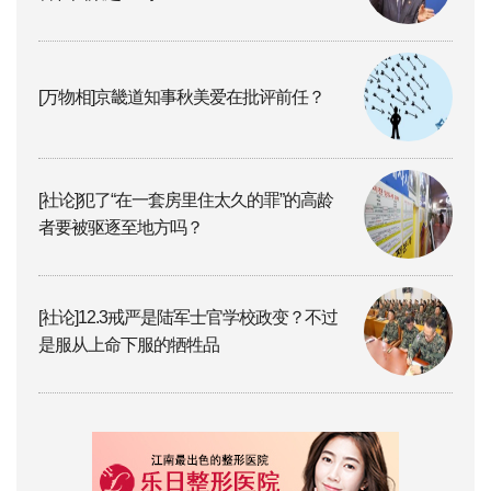
[万物相]京畿道知事秋美爱在批评前任？
[社论]犯了“在一套房里住太久的罪”的高龄
者要被驱逐至地方吗？
[社论]12.3戒严是陆军士官学校政变？不过
是服从上命下服的牺牲品