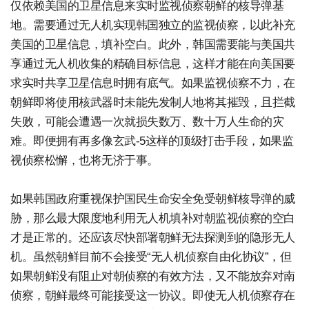
仅依赖美国的卫星信息来实时监视侦察朝鲜的核导弹基
地。需要通过无人机实现韩国独立的监视侦察，以此补充
美国的卫星信息，填补空白。此外，韩国需要能与美国共
享通过无人机收集的精确目标信息，这样才能在向美国要
求实时共享卫星信息时拥有底气。如果监视侦察不力，在
朝鲜即将使用核武器时未能先发制人地将其摧毁，且拦截
失败，可能会遭遇一次就损失数万、数十万人生命的灾
难。即便拥有再多像玄武-5这样的顶级打击手段，如果监
视侦察松懈，也将无济于事。
如果韩国政府重视保护国民生命安全免受朝鲜核导弹的威
胁，那么最大限度地利用无人机填补对朝监视侦察的空白
才是正常的。还应该尽快部署朝鲜无法探测到的隐形无人
机。虽然朝鲜目前不会接受“无人机侦察自由化协议”，但
如果朝鲜没有阻止对朝侦察的有效方法，又不能放弃对南
侦察，朝鲜最终可能接受这一协议。即使无人机侦察存在