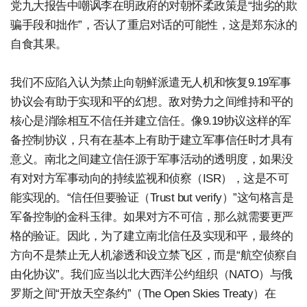
党九大报告中嘲讽李在明政府的对朝怀柔政策是“拙劣的欺
骗手段和拙作”，否认了重启对话的可能性，这是郑东泳的
自食其果。
我们不应陷入认为禁止向朝鲜派遣无人机和恢复9.19军事
协议会有助于实现和平的幻想。敌对势力之间维持和平的
核心是消除相互不信任并建立信任。像9.19协议这样的军
备控制协议，只有在基本上有助于建立军事信任时才具有
意义。南北之间建立信任源于军事活动的透明度，如果没
有对对方军事动向的持续监视和侦察（ISR），这是不可
能实现的。“信任但要验证（Trust but verify）”这句格言是
军备控制的金科玉律。如果对方不可信，那么就需要更严
格的验证。因此，为了建立南北信任及实现和平，最终的
方向不是禁止无人机渗透和设立禁飞区，而是“航空侦察自
由化协议”。我们应当以北大西洋公约组织（NATO）与俄
罗斯之间“开放天空条约”（The Open Skies Treaty）在