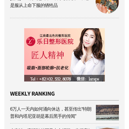
是服从上命下服的牺牲品
6万人一天内如何涌向休达，甚至传出“特朗
普和内塔尼亚胡是幕后黑手的传闻”