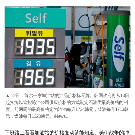
▲ 12日，首尔一家加油站的油品价格标示牌。韩国政府将从13日
起实施以管控炼油公司供应价格的方式制定石油类最高价格的制
度。前两周的最高价格定为汽油每升1724韩元，柴油每升1713韩
元，煤油每升1320韩元。/News1
下班路上看看加油站的价格变动就能知道。美伊战争的冲