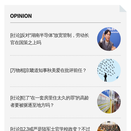
[社论]反对“湖南半导体”放宽管制，劳动长
官在国策之上吗
[万物相]京畿道知事秋美爱在批评前任？
[社论]犯了“在一套房里住太久的罪”的高龄
者要被驱逐至地方吗？
[社论]12.3戒严是陆军士官学校政变？不过