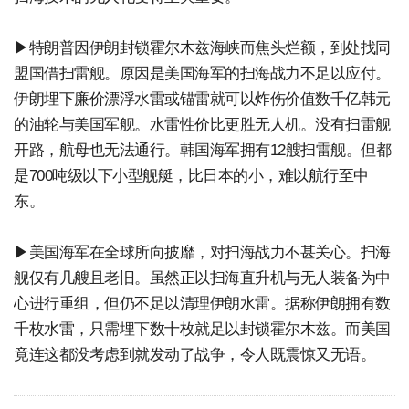
▶特朗普因伊朗封锁霍尔木兹海峡而焦头烂额，到处找同
盟国借扫雷舰。原因是美国海军的扫海战力不足以应付。
伊朗埋下廉价漂浮水雷或锚雷就可以炸伤价值数千亿韩元
的油轮与美国军舰。水雷性价比更胜无人机。没有扫雷舰
开路，航母也无法通行。韩国海军拥有12艘扫雷舰。但都
是700吨级以下小型舰艇，比日本的小，难以航行至中
东。
▶美国海军在全球所向披靡，对扫海战力不甚关心。扫海
舰仅有几艘且老旧。虽然正以扫海直升机与无人装备为中
心进行重组，但仍不足以清理伊朗水雷。据称伊朗拥有数
千枚水雷，只需埋下数十枚就足以封锁霍尔木兹。而美国
竟连这都没考虑到就发动了战争，令人既震惊又无语。