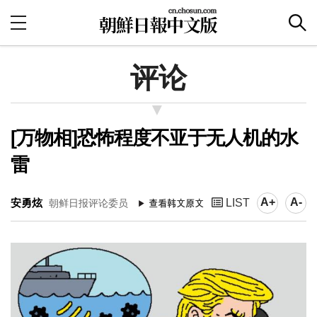
评论
[万物相]恐怖程度不亚于无人机的水
雷
A+
A-
安勇炫
LIST
朝鲜日报评论委员