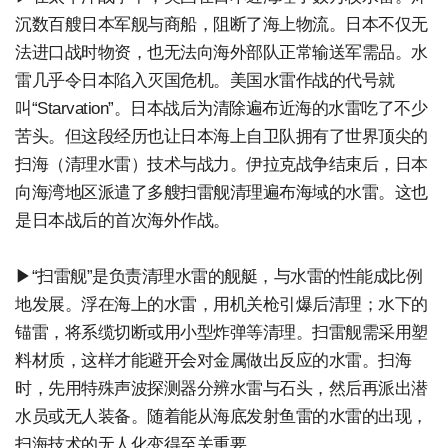
沉数百艘日本军舰与商船，阻断了海上物流。日本不仅无
法进口战时物资，也无法向海外部队正常输送军需品。水
雷几乎令日本陷入灭国危机。美国水雷作战的代号就
叫“Starvation”。日本战后为清除遍布近海的水雷吃了不少
苦头。但这段经历也让日本海上自卫队拥有了世界顶尖的
扫海（清理水雷）技术与战力。伊拉克战争结束后，日本
向海湾地区派遣了多艘扫雷舰清理遍布海域的水雷。这也
是日本战后的首次海外作战。
▶“扫雷舰”是负责清理水雷的舰艇，与水雷的性能成比例
地发展。浮在海上的水雷，用机关枪引爆后清理；水下的
锚雷，将系缆切断或用小型炸弹等清理。扫雷舰需采用塑
料材质，这样才能避开会对金属做出反应的水雷。扫海
时，先用特殊声波探测器分辨水雷与石头，然后再派出潜
水员或无人装备。随着能从海底发射鱼雷的水雷的出现，
扫海技术的无人化变得至关重要。