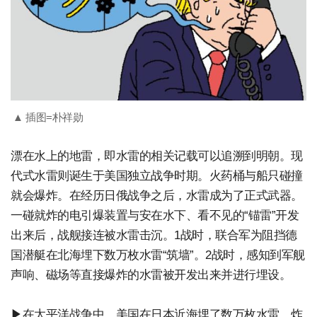
▲ 插图=朴祥勋
漂在水上的地雷，即水雷的相关记载可以追溯到明朝。现
代式水雷则诞生于美国独立战争时期。火药桶与船只碰撞
就会爆炸。在经历日俄战争之后，水雷成为了正式武器。
一碰就炸的电引爆装置与安在水下、看不见的“锚雷”开发
出来后，战舰接连被水雷击沉。1战时，联合军为阻挡德
国潜艇在北海埋下数万枚水雷“筑墙”。2战时，感知到军舰
声响、磁场等直接爆炸的水雷被开发出来并进行埋设。
▶在太平洋战争中，美国在日本近海埋了数万枚水雷。炸