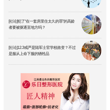
[社论]犯了“在一套房里住太久的罪”的高龄
者要被驱逐至地方吗？
[社论]12.3戒严是陆军士官学校政变？不过
是服从上命下服的牺牲品