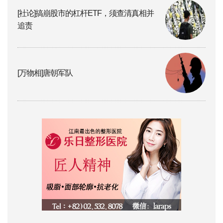
[社论]搞崩股市的杠杆ETF，须查清真相并
追责
[万物相]唐朝军队