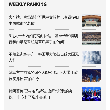
火车站、商场随处可见中文招牌…变得宛如
中国城市的老挝
6万人一天内如何涌向休达，甚至传出“特朗
普和内塔尼亚胡是幕后黑手的传闻”
不知道训练事实…韩国军方险些击落美国无
人机
韩军方向前线的GP和GOP部队下达“通用武
器实弹插弹”的命令
特朗普称“已与哈马斯达成解除武装的协
议”…中东和平迎来突破口