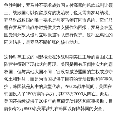
争胜利时，罗马并不要求战败国支付高额的赔款或割让领
土。战败国可以保留原有的统治权，也无需向罗马纳税。
罗马对战败国的唯一要求是与罗马签订同盟条约。它们只
需在罗马面临战争时提供兵力支援作为回报，罗马会在盟
国受到外敌入侵时立即派遣军队进行保护。这种互惠性的
同盟结构，是罗马不断扩张的核心动力。
这种对等主义的同盟概念在冷战时期美国主导的自由民主
阵营中得到了现代式的再现。美国是拥有压倒性实力的霸
权国，但与其他大国不同，它没有威胁盟国的主权或掠夺
领土和利益，而是为盟国提供了巨额的无偿援助和军事保
护，韩国就是其中的典型代表。在6.25战争期间，美国在
韩国投入了180万美军兵力，其中3万7000人阵亡。此后，
美国还持续提供了20多年的巨额无偿经济和军事援助，目
前仍有2万8500名美军驻扎在韩国以保障韩国的安全。