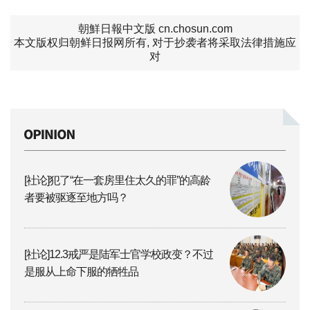
朝鮮日報中文版 cn.chosun.com
本文版权归朝鲜日报网所有, 对于抄袭者将采取法律措施应
对
[社论]犯了“在一套房里住太久的罪”的高龄
者要被驱逐至地方吗？
[社论]12.3戒严是陆军士官学校政变？不过
是服从上命下服的牺牲品