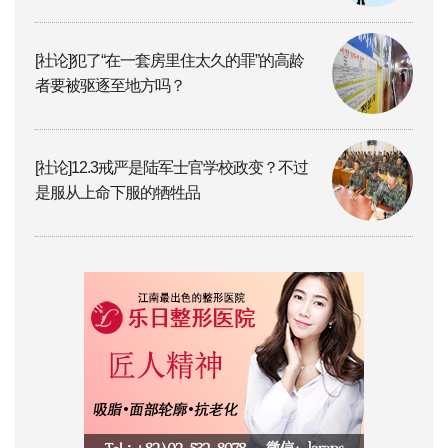
[社论]犯了“在一套房里住太久的罪”的高龄
者要被驱逐至地方吗？
[社论]12.3戒严是陆军士官学校政变？不过
是服从上命下服的牺牲品