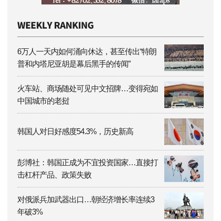
6万人一天内如何涌向休达，甚至传出“特朗
普和内塔尼亚胡是幕后黑手的传闻”
火车站、商场随处可见中文招牌…变得宛如
中国城市的老挝
韩国人对日好感度54.3%，历史新高
彭博社：韩国正成为不宜投资国家…直接打
击杠杆产品、政策失败
对俄派兵加武器出口…朝经济增长率连续3
年破3%