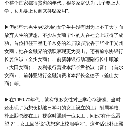
个整个国家都很贫穷的年代，很多家庭认为“儿子要上大
学，女儿要上女商来补贴家用”。
▶但那些比男生更聪明的女学生并没有因为上不了大学而
放弃人生的梦想。不少从女商毕业的人在社会上取得了成
功。首位担任三星电子常务的21届议员梁香子毕业于光州
女商，她在金融界的活跃表现更为突出。还有前水协银行
长姜信淑（全州女商）、前新韩银行助理副行长申顺澈
（大田女商）、友利银行营业本部长尹裕淑（音）（首尔
女商）、前韩亚银行金融消费者本部长金德子（釜山女
商）等。
▶在1960-70年代，就有很多女性对上学心存遗憾。当时
还出现了为想夜以继日学习的女工设立的工厂附属学校。
朴正熙总统在工厂视察时遇到一位女工，问她“有什么愿
望？”，女工回答说“我想穿上校服学习”。这句话让朴正熙