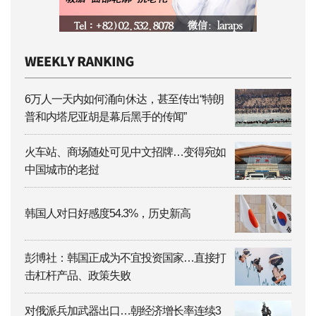
6万人一天内如何涌向休达，甚至传出“特朗
普和内塔尼亚胡是幕后黑手的传闻”
火车站、商场随处可见中文招牌…变得宛如
中国城市的老挝
韩国人对日好感度54.3%，历史新高
彭博社：韩国正成为不宜投资国家…直接打
击杠杆产品、政策失败
对俄派兵加武器出口…朝经济增长率连续3