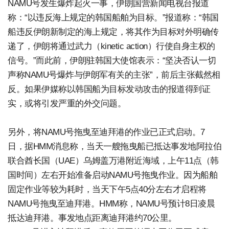
NAMU号发生爆炸起火一事，伊朗国营新闻电视台报道
称：“以违反海上规定的韩国船舶为目标。”报道称：“韩国
船违反伊朗新制定的海上规定，将其作为目标对外明确传
递了，伊朗将通过武力（kinetic action）行使自身主权的
信号。”而此前，伊朗驻韩国大使馆表示：“坚决否认一切
声称NAMU号爆炸与伊朗军有关的主张”，前后主张截然相
反。如果伊媒称以韩国船为目标发动攻击的报道得到证
实，或将引发严重的外交问题。
另外，将NAMU号拖曳至迪拜港的作业已正式启动。7
日，据HMM消息称，当天一艘拖曳船已抵达事发地阿拉伯
联合酋长国（UAE）乌姆盖万港附近海域，上午11点（韩
国时间）左右开始准备启动NAMU号拖曳作业。因为船舶
固定作业等较为耗时，当天下午5点40分左右才启程将
NAMU号拖曳至迪拜港。HMM称，NAMU号预计8日凌晨
抵达迪拜港。事发地点距离迪拜港约70公里。