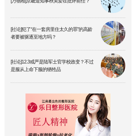
[万物相]京畿道知事秋美爱在批评前任？
[社论]犯了“在一套房里住太久的罪”的高龄
者要被驱逐至地方吗？
[社论]12.3戒严是陆军士官学校政变？不过
是服从上命下服的牺牲品