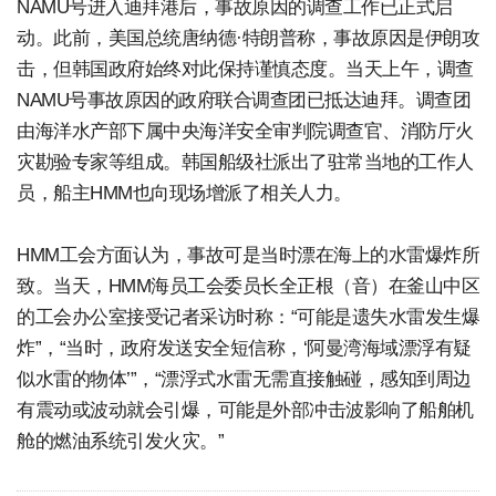
NAMU号进入迪拜港后，事故原因的调查工作已正式启
动。此前，美国总统唐纳德·特朗普称，事故原因是伊朗攻
击，但韩国政府始终对此保持谨慎态度。当天上午，调查
NAMU号事故原因的政府联合调查团已抵达迪拜。调查团
由海洋水产部下属中央海洋安全审判院调查官、消防厅火
灾勘验专家等组成。韩国船级社派出了驻常当地的工作人
员，船主HMM也向现场增派了相关人力。
HMM工会方面认为，事故可是当时漂在海上的水雷爆炸所
致。当天，HMM海员工会委员长全正根（音）在釜山中区
的工会办公室接受记者采访时称：“可能是遗失水雷发生爆
炸”，“当时，政府发送安全短信称，‘阿曼湾海域漂浮有疑
似水雷的物体’”，“漂浮式水雷无需直接触碰，感知到周边
有震动或波动就会引爆，可能是外部冲击波影响了船舶机
舱的燃油系统引发火灾。”