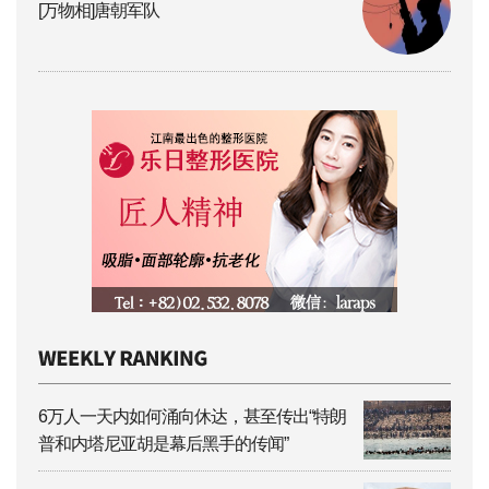
[万物相]唐朝军队
6万人一天内如何涌向休达，甚至传出“特朗
普和内塔尼亚胡是幕后黑手的传闻”