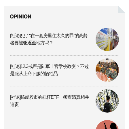
[社论]犯了“在一套房里住太久的罪”的高龄
者要被驱逐至地方吗？
[社论]12.3戒严是陆军士官学校政变？不过
是服从上命下服的牺牲品
[社论]搞崩股市的杠杆ETF，须查清真相并
追责