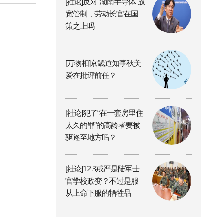
[社论]反对“湖南半导体”放
宽管制，劳动长官在国
策之上吗
[万物相]京畿道知事秋美
爱在批评前任？
[社论]犯了“在一套房里住
太久的罪”的高龄者要被
驱逐至地方吗？
[社论]12.3戒严是陆军士
官学校政变？不过是服
从上命下服的牺牲品