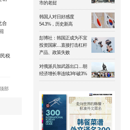
市的老挝
韩国人对日好感度
北合
54.3%，历史新高
回
彭博社：韩国正成为不宜
投资国家…直接打击杠杆
产品、政策失败
国民税
对俄派兵加武器出口…朝
经济增长率连续3年破3%
顶部