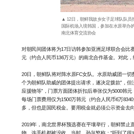
▲ 12日，朝鲜我故乡女子足球队队
国际机场入境韩国，参加在水原举办的
南北体育交流协会
对朝民间团体将为17日访韩参加亚洲足球联合会比
元（约合人民币136万元）的南北合作基金。对此，
20日，朝鲜队将对阵水原FC女队。水原助威团一
个为朝鲜队助威的团体提出请求，遂决定拨款”，但
应援物等”，门票方面团体折扣后单张仅为5000韩元（
每场门票费用仅为1500万韩元（约合人民币6万8
多，但也是国民税金。要用税金就必须公示资金去
2019年，南北世界杯预选赛在平壤举行，朝鲜禁
物，连手机都被没收。当时，孙兴慜称：“听到了很