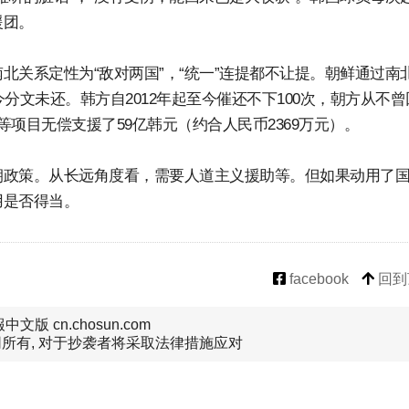
援团。
北关系定性为“敌对两国”，“统一”连提都不让提。朝鲜通过南
今分文未还。韩方自2012年起至今催还不下100次，朝方从不曾
项目无偿支援了59亿韩元（约合人民币2369万元）。
朝政策。从长远角度看，需要人道主义援助等。但如果动用了
用是否得当。
facebook
回到
文版 cn.chosun.com
所有, 对于抄袭者将采取法律措施应对