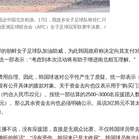
员抵达中国北京机场。17日，我故乡女子足球队将经仁川
亚洲足球联合会（AFC）女子足球冠军联赛半决赛。/
赛的朝鲜女子足球队加油助威，为此韩国政府称决定向其支付3
统一部表示：“考虑到本次活动将有助于增进南北相互理解。”
切费用自理。因此，韩国球迷对公平性产生了质疑。统一部表示：
没有公开具体的拨款对象。关于资金去向也仅表示用于“购买门
约合人民币22元）。按统一部估算的2500~3000名应援团人
340元）。那么其余资金去向也必须明确公示。虽说3亿韩元不算
向。
止直播不说，没有应援团，直接是无观众比赛。不仅韩国球员带
难听的脏话”，“没有受伤，能回来已是大收获”。韩国球员每次