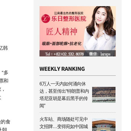
亿韩
“多
票和
6万人一天内如何涌向休
数，
达，甚至传出“特朗普和内
太
塔尼亚胡是幕后黑手的传
闻”
火车站、商场随处可见中
去的食
文招牌…变得宛如中国城
赴朝