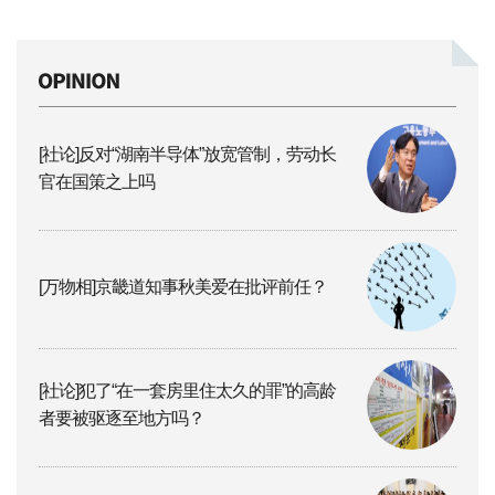
[社论]反对“湖南半导体”放宽管制，劳动长
官在国策之上吗
[万物相]京畿道知事秋美爱在批评前任？
[社论]犯了“在一套房里住太久的罪”的高龄
者要被驱逐至地方吗？