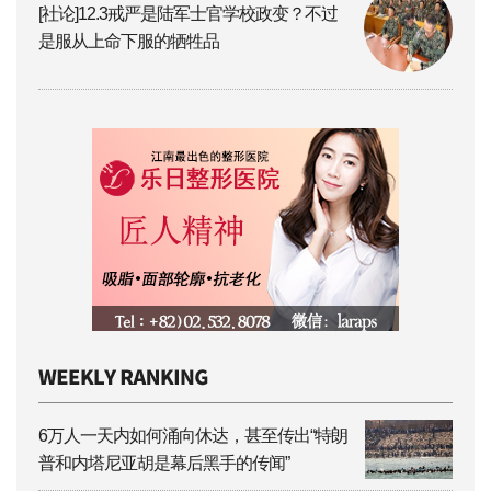
[社论]12.3戒严是陆军士官学校政变？不过
是服从上命下服的牺牲品
6万人一天内如何涌向休达，甚至传出“特朗
普和内塔尼亚胡是幕后黑手的传闻”