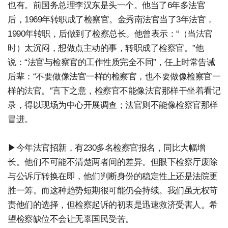
也有。前国务总理李汉东是头一个。他当了6年多法官
后，1969年转职成了检察官。金秀南法官当了3年法官，
1990年转职，后做到了检察总长。他曾表示：“（当法官
时）太沉闷，想做点主动的事，转职成了检察官。”他
说：“法官与检察官的工作性质完全不同”，任上时常告诫
后辈：“不要做像法官一样的检察官，也不要做像检察官一
样的法官。”言下之意，检察官不能像法官那样干坐着看记
录，得以现场为中心开展调查；法官则不能像检察官那样
冒进。
▶今年法官招新，有230多名检察官报名，同比大幅增
长。他们不可能不清楚两者间的差异。但眼下检察厅废除
与公诉厅转换在即，他们判断身份的稳定性上还是法院更
胜一筹。而这种趋势短期很可能仍会持续。我们虽无权苛
责他们的选择，但检察起诉的初衷是迅速救济受害人。希
望检察缺位不会让无辜国民受苦。