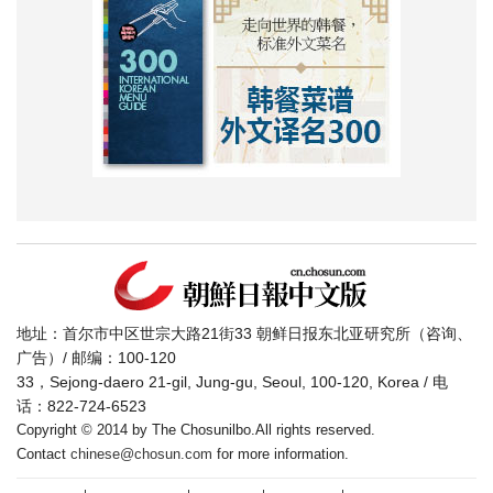
地址：首尔市中区世宗大路21街33 朝鲜日报东北亚研究所（咨询、
广告）/ 邮编：100-120
33，Sejong-daero 21-gil, Jung-gu, Seoul, 100-120, Korea / 电
话：822-724-6523
Copyright © 2014 by The Chosunilbo.All rights reserved.
Contact
chinese@chosun.com
for more information.