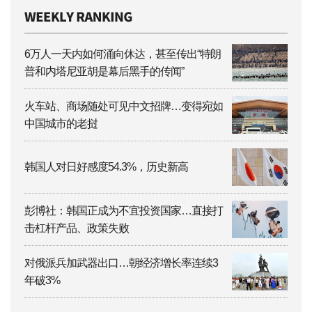
6万人一天内如何涌向休达，甚至传出“特朗
普和内塔尼亚胡是幕后黑手的传闻”
火车站、商场随处可见中文招牌…变得宛如
中国城市的老挝
韩国人对日好感度54.3%，历史新高
彭博社：韩国正成为不宜投资国家…直接打
击杠杆产品、政策失败
对俄派兵加武器出口…朝经济增长率连续3
年破3%