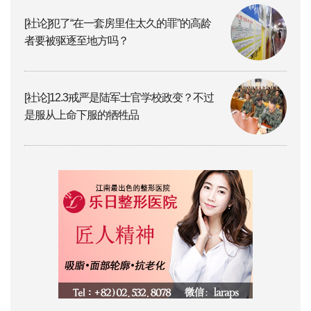
[社论]犯了“在一套房里住太久的罪”的高龄
者要被驱逐至地方吗？
[社论]12.3戒严是陆军士官学校政变？不过
是服从上命下服的牺牲品