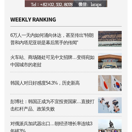
6万人一天内如何涌向休达，甚至传出“特朗
普和内塔尼亚胡是幕后黑手的传闻”
火车站、商场随处可见中文招牌…变得宛如
中国城市的老挝
韩国人对日好感度54.3%，历史新高
彭博社：韩国正成为不宜投资国家…直接打
击杠杆产品、政策失败
对俄派兵加武器出口…朝经济增长率连续3
年破3%