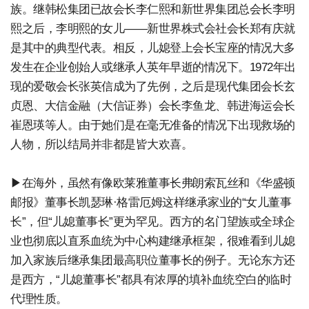
族。继韩松集团已故会长李仁熙和新世界集团总会长李明
熙之后，李明熙的女儿——新世界株式会社会长郑有庆就
是其中的典型代表。相反，儿媳登上会长宝座的情况大多
发生在企业创始人或继承人英年早逝的情况下。1972年出
现的爱敬会长张英信成为了先例，之后是现代集团会长玄
贞恩、大信金融（大信证券）会长李鱼龙、韩进海运会长
崔恩瑛等人。由于她们是在毫无准备的情况下出现救场的
人物，所以结局并非都是皆大欢喜。
▶在海外，虽然有像欧莱雅董事长弗朗索瓦丝和《华盛顿
邮报》董事长凯瑟琳·格雷厄姆这样继承家业的“女儿董事
长”，但“儿媳董事长”更为罕见。西方的名门望族或全球企
业也彻底以直系血统为中心构建继承框架，很难看到儿媳
加入家族后继承集团最高职位董事长的例子。无论东方还
是西方，“儿媳董事长”都具有浓厚的填补血统空白的临时
代理性质。