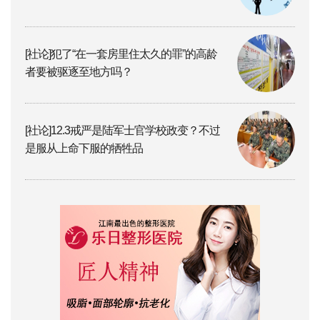
[社论]犯了“在一套房里住太久的罪”的高龄
者要被驱逐至地方吗？
[社论]12.3戒严是陆军士官学校政变？不过
是服从上命下服的牺牲品