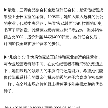
▶最近，三养食品副会长金廷修升任会长，是凭借经营成
果登上会长宝座的案例。1998年，她加入陷入危机的公公
的家业，代替丈夫经营，凭借“火鸡炒面”为K-拉面的历史
书写了新篇章。其经营业绩有营业利润率22%，海外销售
额占比80%，股价升至144万4000韩元。她升任会长后，
计划加快全球扩张经营等的步伐。
▶“儿媳会长”作为肩负家族正统性和家业命运的经营者，
与专业经营者有所不同。在女性经营者不断涌现的潮流之
下，她们展现的领导力的本质终究还是能力。希望她们能
像传统母系社会的母亲们挑选优秀的种子培育成茂密森林
一样，在全球市场这片旷野上播种更多能生根发芽的优良
种子。