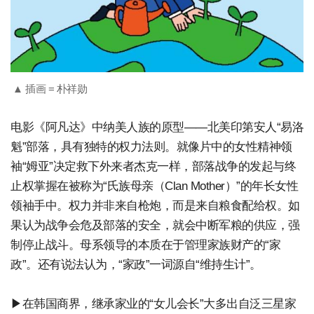
▲ 插画 = 朴祥勋
电影《阿凡达》中纳美人族的原型——北美印第安人“易洛
魁”部落，具有独特的权力法则。就像片中的女性精神领
袖“姆亚”决定救下外来者杰克一样，部落战争的发起与终
止权掌握在被称为“氏族母亲（Clan Mother）”的年长女性
领袖手中。权力并非来自枪炮，而是来自粮食配给权。如
果认为战争会危及部落的安全，就会中断军粮的供应，强
制停止战斗。母系领导的本质在于管理家族财产的“家
政”。还有说法认为，“家政”一词源自“维持生计”。
▶在韩国商界，继承家业的“女儿会长”大多出自泛三星家