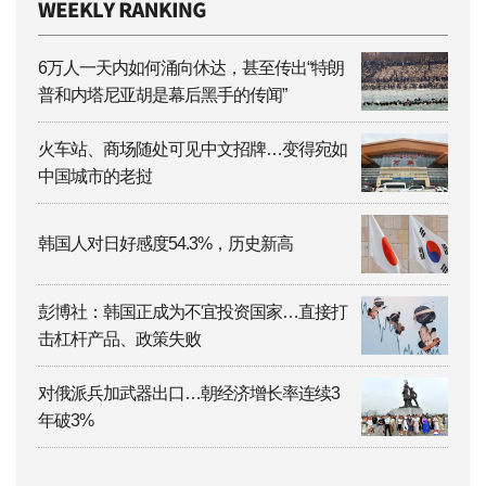
6万人一天内如何涌向休达，甚至传出“特朗
普和内塔尼亚胡是幕后黑手的传闻”
火车站、商场随处可见中文招牌…变得宛如
中国城市的老挝
韩国人对日好感度54.3%，历史新高
彭博社：韩国正成为不宜投资国家…直接打
击杠杆产品、政策失败
对俄派兵加武器出口…朝经济增长率连续3
年破3%