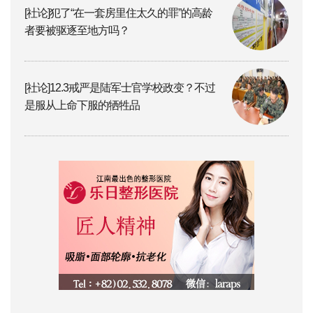
[社论]犯了“在一套房里住太久的罪”的高龄
者要被驱逐至地方吗？
[社论]12.3戒严是陆军士官学校政变？不过
是服从上命下服的牺牲品