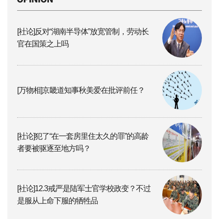
[社论]反对“湖南半导体”放宽管制，劳动长
官在国策之上吗
[万物相]京畿道知事秋美爱在批评前任？
[社论]犯了“在一套房里住太久的罪”的高龄
者要被驱逐至地方吗？
[社论]12.3戒严是陆军士官学校政变？不过
是服从上命下服的牺牲品