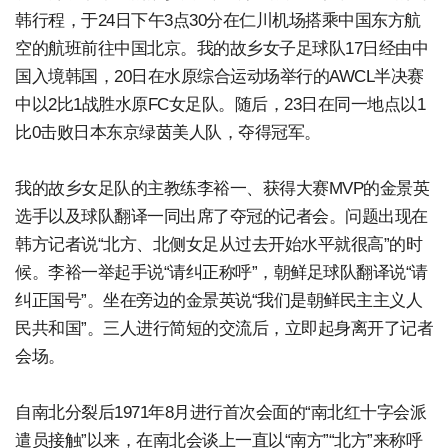
韩行程，于24日下午3点30分在仁川机场搭乘中国东方航
空的航班前往中国北京。我的故乡女子足球队17日经由中
国入境韩国，20日在水原综合运动场举行的AWCL半决赛
中以2比1战胜水原FC女足队。随后，23日在同一地点以1
比0击败日本东京绿茵美人队，夺得冠军。
我的故乡女足队的主教练李裕一、获得大赛MVP的金景英
选手以及球队翻译一同出席了夺冠的记者会。问题出现在
韩方记者说“北方、北侧女足从过去开始水平就很高”的时
候。李裕一举起手说“请纠正称呼”，朝鲜足球队翻译说“请
纠正国号”。坐在旁边的金景英说“我们是朝鲜民主主义人
民共和国”。三人进行简短的交流后，立即起身离开了记者
会场。
自南北分裂后1971年8月进行首次会面的“南北红十字会派
遣员接触”以来，在南北会谈上一直以“南方”“北方”来称呼