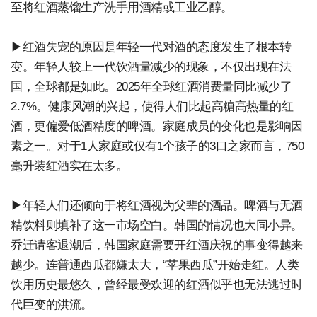
至将红酒蒸馏生产洗手用酒精或工业乙醇。
▶红酒失宠的原因是年轻一代对酒的态度发生了根本转
变。年轻人较上一代饮酒量减少的现象，不仅出现在法
国，全球都是如此。2025年全球红酒消费量同比减少了
2.7%。健康风潮的兴起，使得人们比起高糖高热量的红
酒，更偏爱低酒精度的啤酒。家庭成员的变化也是影响因
素之一。对于1人家庭或仅有1个孩子的3口之家而言，750
毫升装红酒实在太多。
▶年轻人们还倾向于将红酒视为父辈的酒品。啤酒与无酒
精饮料则填补了这一市场空白。韩国的情况也大同小异。
乔迁请客退潮后，韩国家庭需要开红酒庆祝的事变得越来
越少。连普通西瓜都嫌太大，“苹果西瓜”开始走红。人类
饮用历史最悠久，曾经最受欢迎的红酒似乎也无法逃过时
代巨变的洪流。