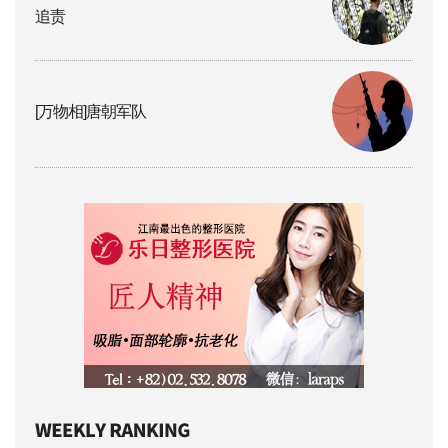
追责
[万物相]唐朝军队