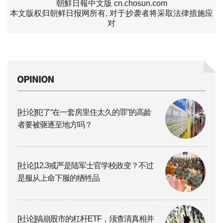
朝鮮日報中文版 cn.chosun.com
本文版权归朝鲜日报网所有, 对于抄袭者将采取法律措施应
对
[社论]犯了“在一套房里住太久的罪”的高龄
者要被驱逐至地方吗？
[社论]12.3戒严是陆军士官学校政变？不过
是服从上命下服的牺牲品
[社论]搞崩股市的杠杆ETF，须查清真相并