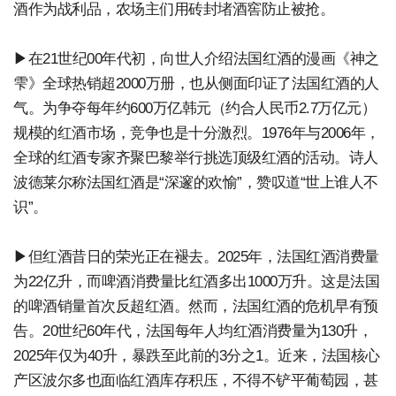
酒作为战利品，农场主们用砖封堵酒窖防止被抢。
▶在21世纪00年代初，向世人介绍法国红酒的漫画《神之
雫》全球热销超2000万册，也从侧面印证了法国红酒的人
气。为争夺每年约600万亿韩元（约合人民币2.7万亿元）
规模的红酒市场，竞争也是十分激烈。1976年与2006年，
全球的红酒专家齐聚巴黎举行挑选顶级红酒的活动。诗人
波德莱尔称法国红酒是“深邃的欢愉”，赞叹道“世上谁人不
识”。
▶但红酒昔日的荣光正在褪去。2025年，法国红酒消费量
为22亿升，而啤酒消费量比红酒多出1000万升。这是法国
的啤酒销量首次反超红酒。然而，法国红酒的危机早有预
告。20世纪60年代，法国每年人均红酒消费量为130升，
2025年仅为40升，暴跌至此前的3分之1。近来，法国核心
产区波尔多也面临红酒库存积压，不得不铲平葡萄园，甚