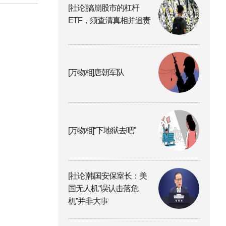
[社论]搞崩股市的杠杆
ETF，须查清真相并追责
[万物相]唐朝军队
[万物相]“下地狱去吧”
[社论]韩国安保室长：美
国无人机“误认击落危
机”并非大事