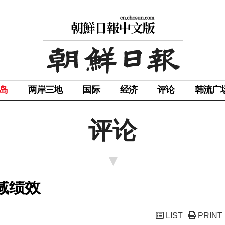
岛
两岸三地
国际
经济
评论
韩流广
评论
C减绩效
LIST
PRINT