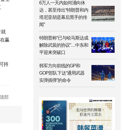
6万人一天内如何涌向休
工
达，甚至传出“特朗普和内
塔尼亚胡是幕后黑手的传
闻”
资就
特朗普称“已与哈马斯达成
于在赢
解除武装的协议”…中东和
平迎来突破口
可持
韩军方向前线的GP和
GOP部队下达“通用武器
实弹插弹”的命令
顶部