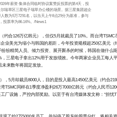
的2026年薪资·集体合同临时协议案赞反投票的第4天，投
首尔瑞草区三星电子瑞草办公楼的场景。据三星集团超企
数为5万7291名，以当天上午8点29分为基准，参与
票率为86.16%。/News1
元（约合126万亿韩元），但仅5月就裁员了10%。而台湾TSMC
体企业美光为缩小与韩国的差距，今年投资规模超250亿美元（
对手纷纷精简人员、倾力投资、展开厮杀的时候，韩国在做什么
%，三星电子拿出12%用于发放绩效。今年两家企业员工每人
而且未来数年将固定发放。
元），5月却裁员8000人，目的是投入最高1450亿美元（约合21
SMC同样在1季度净盈利26万7000亿韩元（约合人民币120
座工厂设施，严控内部奖励。以至于有台湾媒体发文称：“担忧T
辞退了约2万5000名员工，并叫停了股东的股票分红，将相关