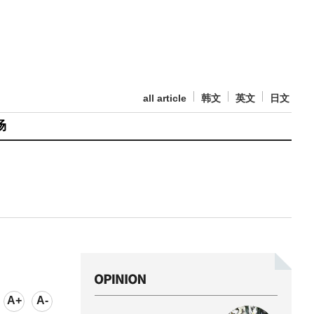
all article
韩文
英文
日文
场
A+
A-