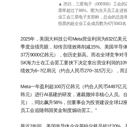
▲ 25日，三星电子（005930）工会
票率超过了86%。图为当天员工走进
业工会三星电子支部称，总会的总选举人
投票的超企业工会成员数为4万9363名，投
2025年，美国大科技公司Meta营业利润为832亿美
季度业绩亮眼，却传言绩效将削减15%。美国半导
37万9000亿韩元），创历史新高。而在全球竞争
SK海力士在工会罢工要挟下决定拿出营业利润的10
绩效为6~7亿韩元（约合人民币270~315万元），
Meta一年盈利超100万亿韩元（约合人民币4497亿
韩元）进行AI基建的研发，遂裁撤掉非核心人员。台湾T
元），同比飙升58%，但董事会为投资建设全球12
员工会追随韩国奖金制度煽动罢工。”
最近2年间，美国半导体企业英特尔裁员超过20%，