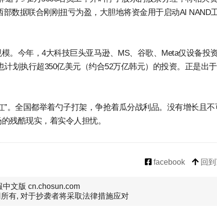
西部数据联合刚刚扭亏为盈，大胆地将资金用于启动AI NAND
。今年，4大科技巨头亚马逊、MS、谷歌、Meta仅设备投
今年也计划执行超350亿美元（约合52万亿韩元）的投资。正是出
红”。全国都举着勺子打架，争抢着瓜分战利品。没有增长且不
场的残酷现实，着实令人担忧。
facebook
回到
文版 cn.chosun.com
所有, 对于抄袭者将采取法律措施应对