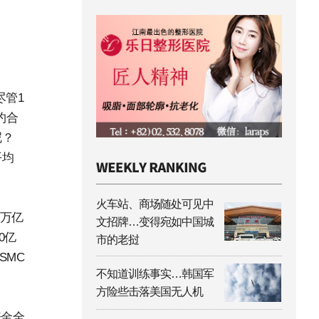
尽管1
约合
呢？
平均
火车站、商场随处可见中
9万亿
文招牌…变得宛如中国城
0亿
市的老挝
SMC
不知道训练事实…韩国军
方险些击落美国无人机
资金全