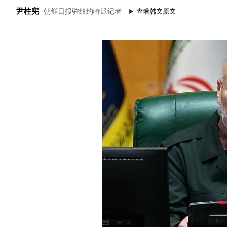
尹柱宪
朝鲜日报驻纽约特派记者