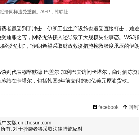
经济同样遭受重创。/AFP，韩联社
消费者虽受到了冲击，伊朗工业生产设施也遭受直接打击，难
受通胀之苦，网络无法接入还导致了大规模失业事态。WSJ
朗经济危机”，“伊朗希望采取财政救济措施挽救极度承压的伊
谈判代表穆罕默德·巴盖尔·加利巴夫访问卡塔尔，商讨解冻资
冻结在卡塔尔，包括韩国3年前支付的60亿美元原油货款。
facebook
回到
文版 cn.chosun.com
所有, 对于抄袭者将采取法律措施应对