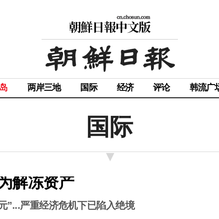
岛
两岸三地
国际
经济
评论
韩流广
国际
为解冻资产
”...严重经济危机下已陷入绝境