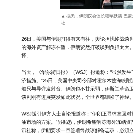
▲ 据悉，伊朗议会议长穆罕默德·巴盖
社
26日，美国与伊朗打得有来有往，舆论担忧终战谈
的海外资产解冻在望，伊朗贸然打破谈判负担太大
择。
当天，《华尔街日报》（WSJ）报道称：“虽然发
济措施。”25日，美国中央司令部对霍尔木兹海峡
船只与导弹发射台。伊朗也不甘示弱，伊斯兰革命
谈判刚有进展突发如此状况，全世界都绷紧了神经
WSJ援引伊方人士言论报道称：“伊朗正寻求拿回对
油市场的方案。”另据悉，伊朗希望解冻海外冻结资产
讯社称，伊朗要求一旦签署终战谅解备忘录，必须立即