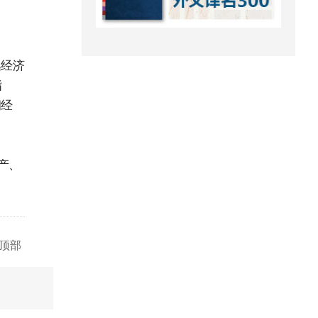
逃经济
指
朗经
产、
顶部