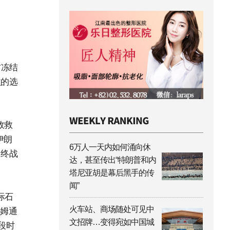
方冻结
益的选
政救
伊朗
6万人一天内如何涌向休
。终战
达，甚至传出“特朗普和内
塔尼亚胡是幕后黑手的传
闻”
际石
火车站、商场随处可见中
尼姆通
文招牌…变得宛如中国城
段时