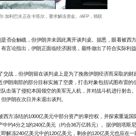
尔·加利巴夫正在卡塔尔，要求解冻资金。/AFP，韩联
判是否会触礁，但伊朗并未因此离开谈判桌。据悉，眼看被西
。有言论指出，伊朗正面临经济困境，最终做出了符合实际利
生了交战，但伊朗留在谈判桌上是为了挽救伊朗经济而采取的财
附近伊朗南部的部分目标实施了空袭，打击对象包括试图布雷的
卫队击落了侵犯本国领空的美军无人机，并对战斗机进行射击
。但伊朗在次日并未退出谈判。
被西方冻结的1000亿美元中部分资产的掌控权，并探索重返国
中约4分之1的240亿美元（约合36万亿韩元）。据伊朗塔斯
解冻240亿美元中的120亿美元，剩余的120亿美元也应在一