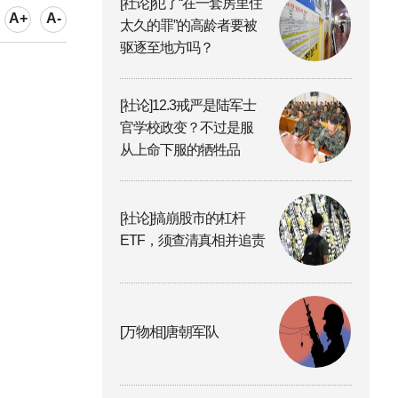
[社论]犯了“在一套房里住
A+
A-
太久的罪”的高龄者要被
驱逐至地方吗？
[社论]12.3戒严是陆军士
官学校政变？不过是服
从上命下服的牺牲品
[社论]搞崩股市的杠杆
ETF，须查清真相并追责
[万物相]唐朝军队