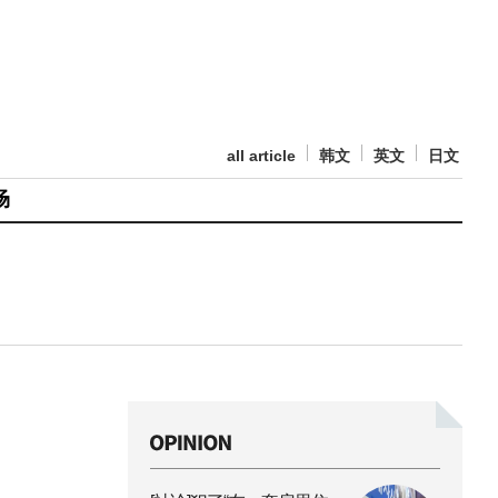
all article
韩文
英文
日文
场