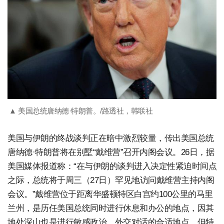
▲ 美国总统唐纳德·特朗普。/路透社，韩联社
美国与伊朗的终战谈判正在暗中激烈较量，传出美国总统
唐纳德·特朗普将在别墅“戴维营”召开内阁会议。26日，据
美国媒体报道称：“在与伊朗的谈判进入决定性紧迫时间点
之际，总统将于周三（27日）罕见地访问戴维营主持内阁
会议。”戴维营位于距离华盛顿特区白宫约100公里的马里
兰州，是历任美国总统同时进行休息和办公的地点，因其
地处深山也是进行敏感政治、外交对话的合适地点。但特