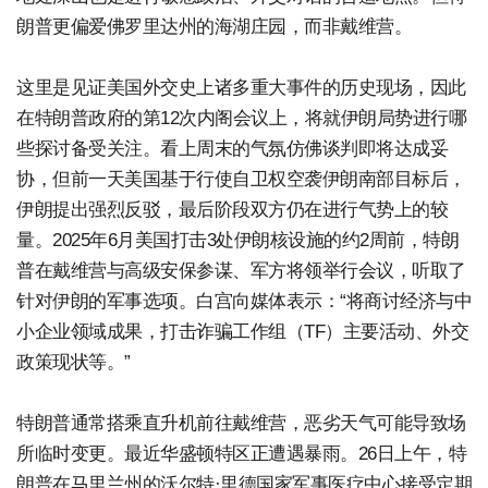
朗普更偏爱佛罗里达州的海湖庄园，而非戴维营。
这里是见证美国外交史上诸多重大事件的历史现场，因此
在特朗普政府的第12次内阁会议上，将就伊朗局势进行哪
些探讨备受关注。看上周末的气氛仿佛谈判即将达成妥
协，但前一天美国基于行使自卫权空袭伊朗南部目标后，
伊朗提出强烈反驳，最后阶段双方仍在进行气势上的较
量。2025年6月美国打击3处伊朗核设施的约2周前，特朗
普在戴维营与高级安保参谋、军方将领举行会议，听取了
针对伊朗的军事选项。白宫向媒体表示：“将商讨经济与中
小企业领域成果，打击诈骗工作组（TF）主要活动、外交
政策现状等。”
特朗普通常搭乘直升机前往戴维营，恶劣天气可能导致场
所临时变更。最近华盛顿特区正遭遇暴雨。26日上午，特
朗普在马里兰州的沃尔特·里德国家军事医疗中心接受定期