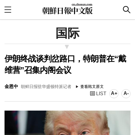
国际
伊朗终战谈判岔路口，特朗普在“戴
维营”召集内阁会议
金恩中
朝鲜日报驻华盛顿特派记者
A+
A-
LIST