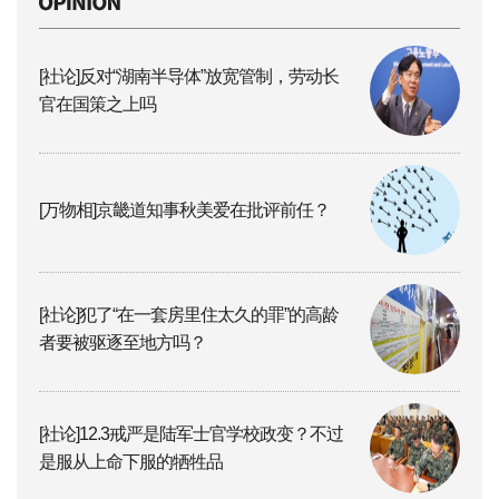
[社论]反对“湖南半导体”放宽管制，劳动长
官在国策之上吗
[万物相]京畿道知事秋美爱在批评前任？
[社论]犯了“在一套房里住太久的罪”的高龄
者要被驱逐至地方吗？
[社论]12.3戒严是陆军士官学校政变？不过
是服从上命下服的牺牲品