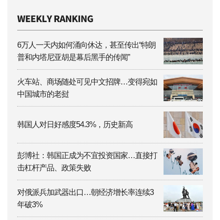
6万人一天内如何涌向休达，甚至传出“特朗
普和内塔尼亚胡是幕后黑手的传闻”
火车站、商场随处可见中文招牌…变得宛如
中国城市的老挝
韩国人对日好感度54.3%，历史新高
彭博社：韩国正成为不宜投资国家…直接打
击杠杆产品、政策失败
对俄派兵加武器出口…朝经济增长率连续3
年破3%