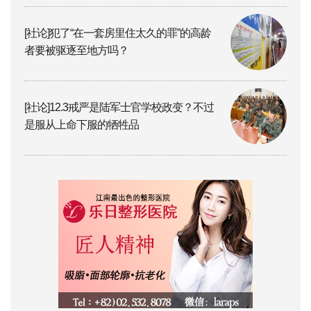
[社论]犯了“在一套房里住太久的罪”的高龄
者要被驱逐至地方吗？
[社论]12.3戒严是陆军士官学校政变？不过
是服从上命下服的牺牲品