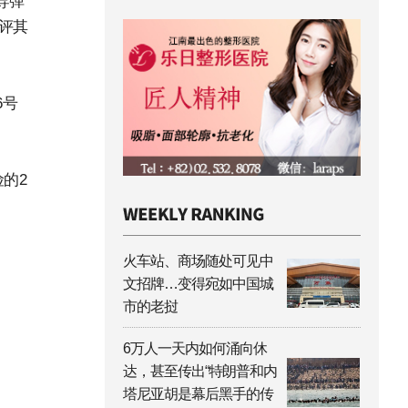
导弹
批评其
6号
的2
火车站、商场随处可见中
文招牌…变得宛如中国城
市的老挝
6万人一天内如何涌向休
达，甚至传出“特朗普和内
塔尼亚胡是幕后黑手的传