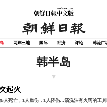
岛
两岸三地
国际
经济
评论
韩流广
韩半岛
次起火
5人死亡，1人重伤，1人轻伤…清洗沾有火药的工具