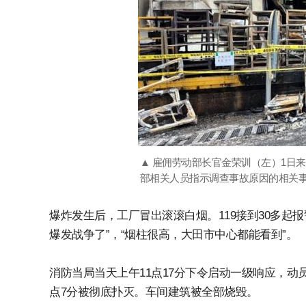
▲ 雇佣劳动部长官金荣训（左）1日
部相关人员指示调查事故原因的相关事
爆炸发生后，工厂冒出滚滚白烟。119接到30多起报
爆发战争了”，“烟柱很高，大田市中心都能看到”。
消防当局当天上午11点17分下令启动一级响应，动
点7分被彻底扑灭。车间建筑被全部烧毁。