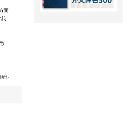
方面
“我
致
顶部