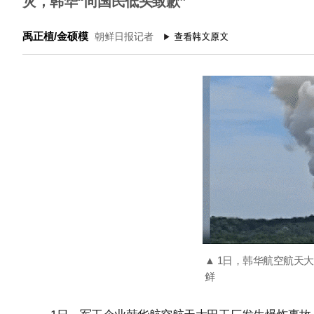
灾，韩华“向国民低头致歉”
禹正植/金硕模
朝鲜日报记者
▲ 1日，韩华航空航天大
鲜