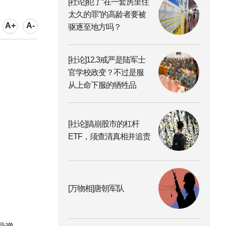
[社论]犯了“在一套房里住
太久的罪”的高龄者要被
A+
A-
驱逐至地方吗？
[社论]12.3戒严是陆军士
官学校政变？不过是服
从上命下服的牺牲品
[社论]搞崩股市的杠杆
ETF，须查清真相并追责
[万物相]唐朝军队