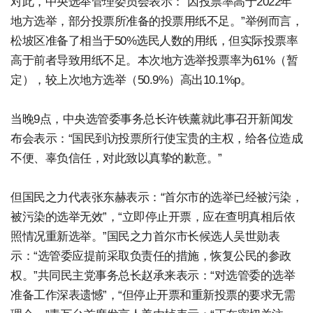
对此，中央选举管理委员会表示：“因投票率高于2022年
地方选举，部分投票所准备的投票用纸不足。”举例而言，
松坡区准备了相当于50%选民人数的用纸，但实际投票率
高于前者导致用纸不足。本次地方选举投票率为61%（暂
定），较上次地方选举（50.9%）高出10.1%p。
当晚9点，中央选管委事务总长许铁薰就此事召开新闻发
布会表示：“国民到访投票所行使宝贵的主权，给各位造成
不便、辜负信任，对此致以真挚的歉意。”
但国民之力代表张东赫表示：“首尔市的选举已经被污染，
被污染的选举无效”，“立即停止开票，应在查明真相后依
照情况重新选举。”国民之力首尔市长候选人吴世勋表
示：“选管委应提前采取负责任的措施，恢复公民的参政
权。”共同民主党事务总长赵承来表示：“对选管委的选举
准备工作深表遗憾”，“但停止开票和重新投票的要求无需