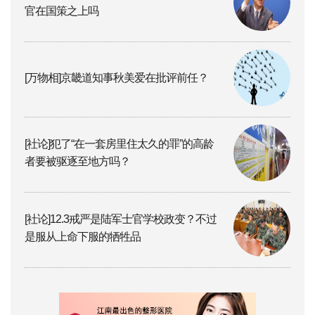
官在国策之上吗
[万物相]京畿道知事秋美爱在批评前任？
[社论]犯了“在一套房里住太久的罪”的高龄
者要被驱逐至地方吗？
[社论]12.3戒严是陆军士官学校政变？不过
是服从上命下服的牺牲品