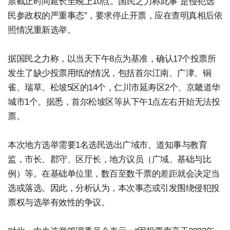
票截止时间延长至晚上10点。国民之力称此事“是侵犯选
民参政权的严重事态”，要求停止开票，应在查明真相后依
照情况重新选举。
据国民之力称，以当天下午8点为基准，确认17个投票所
发生了缺少投票用纸的情况，包括首尔江南、广津、铜
雀、瑞草、松坡5区的14个，仁川市延寿区2个、京畿道华
城市1个。据悉，首尔松坡区等从下午1点左右开始无法投
票。
本次地方选举需要1名选民选出广域市、道知事与教育
监，市长、郡守、区厅长，地方议员（广域、基础与比
例）等。在基础单位里，数百至数千票的差距就会决定当
选或落选。因此，分析认为，本次事态或引发围绕侵犯投
票权与选举有效性的争议。