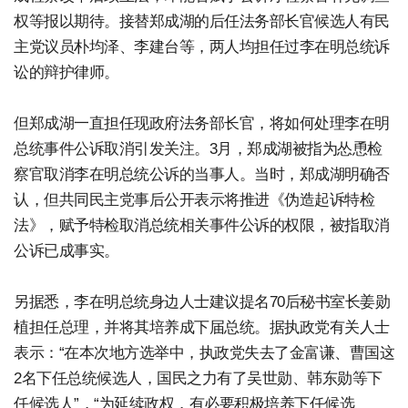
权等报以期待。接替郑成湖的后任法务部长官候选人有民
主党议员朴均泽、李建台等，两人均担任过李在明总统诉
讼的辩护律师。
但郑成湖一直担任现政府法务部长官，将如何处理李在明
总统事件公诉取消引发关注。3月，郑成湖被指为怂恿检
察官取消李在明总统公诉的当事人。当时，郑成湖明确否
认，但共同民主党事后公开表示将推进《伪造起诉特检
法》，赋予特检取消总统相关事件公诉的权限，被指取消
公诉已成事实。
另据悉，李在明总统身边人士建议提名70后秘书室长姜勋
植担任总理，并将其培养成下届总统。据执政党有关人士
表示：“在本次地方选举中，执政党失去了金富谦、曹国这
2名下任总统候选人，国民之力有了吴世勋、韩东勋等下
任候选人”，“为延续政权，有必要积极培养下任候选