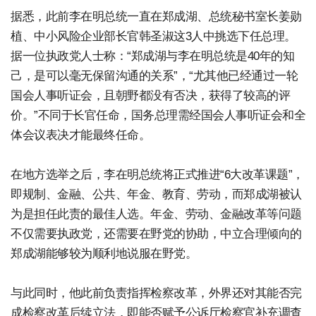
据悉，此前李在明总统一直在郑成湖、总统秘书室长姜勋
植、中小风险企业部长官韩圣淑这3人中挑选下任总理。
据一位执政党人士称：“郑成湖与李在明总统是40年的知
己，是可以毫无保留沟通的关系”，“尤其他已经通过一轮
国会人事听证会，且朝野都没有否决，获得了较高的评
价。”不同于长官任命，国务总理需经国会人事听证会和全
体会议表决才能最终任命。
在地方选举之后，李在明总统将正式推进“6大改革课题”，
即规制、金融、公共、年金、教育、劳动，而郑成湖被认
为是担任此责的最佳人选。年金、劳动、金融改革等问题
不仅需要执政党，还需要在野党的协助，中立合理倾向的
郑成湖能够较为顺利地说服在野党。
与此同时，他此前负责指挥检察改革，外界还对其能否完
成检察改革后续立法，即能否赋予公诉厅检察官补充调查