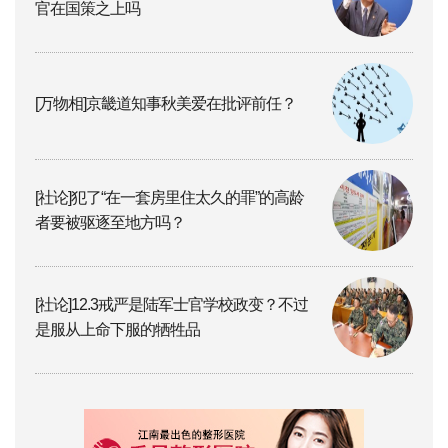
官在国策之上吗
[万物相]京畿道知事秋美爱在批评前任？
[社论]犯了“在一套房里住太久的罪”的高龄
者要被驱逐至地方吗？
[社论]12.3戒严是陆军士官学校政变？不过
是服从上命下服的牺牲品