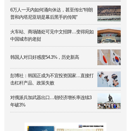
6万人一天内如何涌向休达，甚至传出“特朗
普和内塔尼亚胡是幕后黑手的传闻”
火车站、商场随处可见中文招牌…变得宛如
中国城市的老挝
韩国人对日好感度54.3%，历史新高
彭博社：韩国正成为不宜投资国家…直接打
击杠杆产品、政策失败
对俄派兵加武器出口…朝经济增长率连续3
年破3%