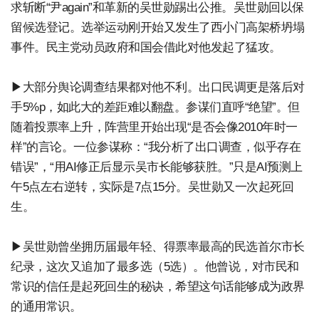
求斩断“尹again”和革新的吴世勋踢出公推。吴世勋回以保
留候选登记。选举运动刚开始又发生了西小门高架桥坍塌
事件。民主党动员政府和国会借此对他发起了猛攻。
▶大部分舆论调查结果都对他不利。出口民调更是落后对
手5%p，如此大的差距难以翻盘。参谋们直呼“绝望”。但
随着投票率上升，阵营里开始出现“是否会像2010年时一
样”的言论。一位参谋称：“我分析了出口调查，似乎存在
错误”，“用AI修正后显示吴市长能够获胜。”只是AI预测上
午5点左右逆转，实际是7点15分。吴世勋又一次起死回
生。
▶吴世勋曾坐拥历届最年轻、得票率最高的民选首尔市长
纪录，这次又追加了最多选（5选）。他曾说，对市民和
常识的信任是起死回生的秘诀，希望这句话能够成为政界
的通用常识。