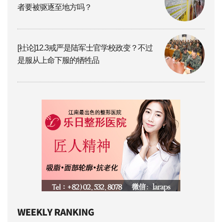
者要被驱逐至地方吗？
[社论]12.3戒严是陆军士官学校政变？不过
是服从上命下服的牺牲品