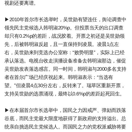
视剧还要离谱。
▶2010年首尔市长选举时，吴世勋有望连任，舆论调查中
领先民主党候选人韩明淑20%p。但投票当天的出口调查
却只有0.2%p的差距，战况胶着。开票之初还是吴世勋领
先，后被韩明淑反超，且一直保持到凌晨。凌晨1点左
右，吴世勋来到竞选办公室称：“败势明显”，实际上已经
承认落选。电视台收走演播设备准备去韩明淑那边，催促
吴世勋发表落选感言。同一时间，韩明淑与2000多名支持
者在首尔广场已经庆祝起来。韩明淑表示：“当选有
望。”但凌晨4点30分左右，反转来了。瑞草区重新开票，
支持吴世勋的选票涌现，最终以0.6%p的差距起死回生。
▶在本届首尔市长选举中，国民之力因戒严、弹劾而跌落
谷底，而民主党最大限度地获得了新政府的支持溢出。总
统亲自挑选民主党候选人。而国民之力的党权派威胁将要