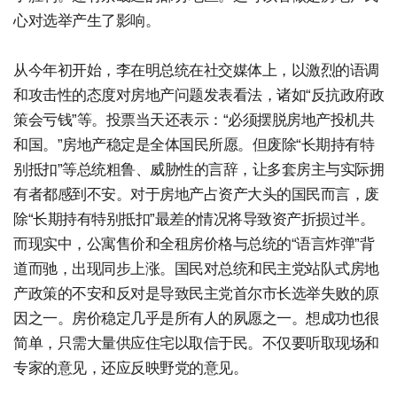
心对选举产生了影响。
从今年初开始，李在明总统在社交媒体上，以激烈的语调
和攻击性的态度对房地产问题发表看法，诸如“反抗政府政
策会亏钱”等。投票当天还表示：“必须摆脱房地产投机共
和国。”房地产稳定是全体国民所愿。但废除“长期持有特
别抵扣”等总统粗鲁、威胁性的言辞，让多套房主与实际拥
有者都感到不安。对于房地产占资产大头的国民而言，废
除“长期持有特别抵扣”最差的情况将导致资产折损过半。
而现实中，公寓售价和全租房价格与总统的“语言炸弹”背
道而驰，出现同步上涨。国民对总统和民主党站队式房地
产政策的不安和反对是导致民主党首尔市长选举失败的原
因之一。房价稳定几乎是所有人的夙愿之一。想成功也很
简单，只需大量供应住宅以取信于民。不仅要听取现场和
专家的意见，还应反映野党的意见。