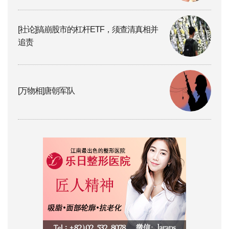
[社论]搞崩股市的杠杆ETF，须查清真相并
追责
[万物相]唐朝军队