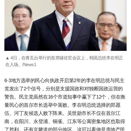
▲ 4日，在青瓦台举行的首席辅佐官会议上，韩国总统李在明正
在入场。/News1
6·3地方选举的民心向执政开启第2年的李在明总统与民主
党发出了2个信号，分别是支援国政和对独断国政运营的
警告。民主党虽然在16个市道知事中赢下了12个，但在衡
量民心的首尔市长选举中落败。李在明总统选择的郑愿
伍、河丁友候选人败下阵来。吴世勋市长不仅在首尔江
南，在阳川、永登浦、铜雀、江东等公寓密集地区也取得
了胜利。还有京畿道的部分地区。这可以看做是房地产民