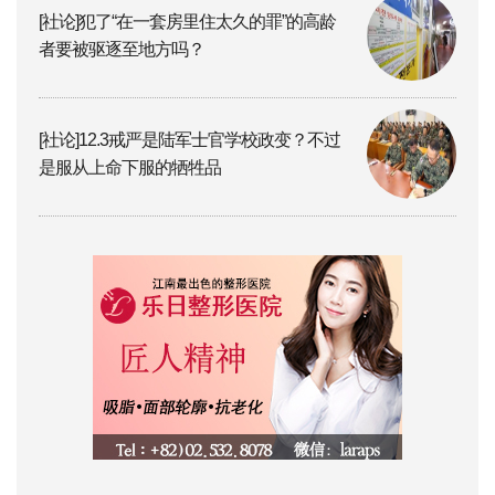
[社论]犯了“在一套房里住太久的罪”的高龄
者要被驱逐至地方吗？
[社论]12.3戒严是陆军士官学校政变？不过
是服从上命下服的牺牲品