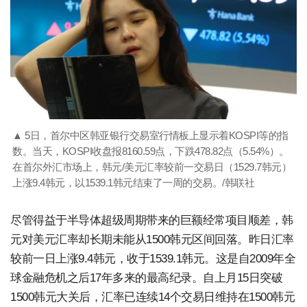
▲ 5日，首尔中区韩亚银行交易室行情板上显示着KOSPI等的指
数。当天，KOSPI收盘报8160.59点，下跌478.82点（5.54%）。
在首尔外汇市场上，韩元/美元汇率较前一交易日（1529.7韩元）
上涨9.4韩元，以1539.1韩元结束了一周的交易。/韩联社
尽管得益于半导体超级周期带来的巨额经常项目顺差，韩
元对美元汇率却长期未能从1500韩元区间回落。昨日汇率
较前一日上涨9.4韩元，收于1539.1韩元。这是自2009年全
球金融危机之后17年多来的最高纪录。自上月15日突破
1500韩元大关后，汇率已连续14个交易日维持在1500韩元