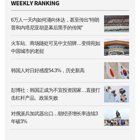
6万人一天内如何涌向休达，甚至传出“特朗
普和内塔尼亚胡是幕后黑手的传闻”
火车站、商场随处可见中文招牌…变得宛如
中国城市的老挝
韩国人对日好感度54.3%，历史新高
彭博社：韩国正成为不宜投资国家…直接打
击杠杆产品、政策失败
对俄派兵加武器出口…朝经济增长率连续3
年破3%