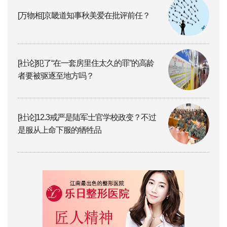
[万物相]京畿道知事秋美爱在批评前任？
[社论]犯了“在一套房里住太久的罪”的高龄
者要被驱逐至地方吗？
[社论]12.3戒严是陆军士官学校政变？不过
是服从上命下服的牺牲品