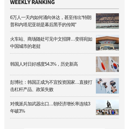
6万人一天内如何涌向休达，甚至传出“特朗
普和内塔尼亚胡是幕后黑手的传闻”
火车站、商场随处可见中文招牌…变得宛如
中国城市的老挝
韩国人对日好感度54.3%，历史新高
彭博社：韩国正成为不宜投资国家…直接打
击杠杆产品、政策失败
对俄派兵加武器出口…朝经济增长率连续3
年破3%