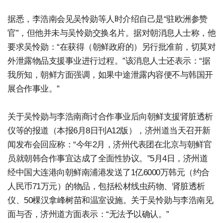
据悉，李浩南会见吴怜勋等人时介绍自己是“驻欧洲参赞
官”，但他并未与吴怜勋交换名片。据对朝消息人士称，他
要求吴怜勋：“在获得（朝鲜政府的）另行批准前，切莫对
外泄露物品支援事业进行过程。”该消息人士还表示：“据
我所知，朝鲜方面强调，如果中途泄露内容便不与韩国开
展合作事业。”
关于吴怜勋与李浩南商讨合作事业后向朝鲜支援肾脏透析
仪等的报道（本报6月8日刊A12版），济州道当天召开新
闻发布会回应称：“今年2月，济州代表团在北京与朝鲜官
员就朝韩合作事宜达成了全面性协议。”5月4日，济州道
经中国大连港向朝鲜南浦港发送了1亿6000万韩元（约合
人民币71万元）的物品，包括松材线虫药物、肾脏透析
仪、50棵汉拿峰树苗和温室设施。关于吴怜勋与李浩南见
面与否，济州道方面表示：“无法予以确认。”