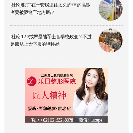
[社论]犯了“在一套房里住太久的罪”的高龄
者要被驱逐至地方吗？
[社论]12.3戒严是陆军士官学校政变？不过
是服从上命下服的牺牲品