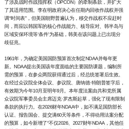
了涉及战时作战指挥权（OPCON）的牵制条款，并扩大
了其适用范围。李在明政府决心在任期内回收作战权并强
调“时间表”，但美国朝野普遍认为，移交作战权不应赶时
间，而应以韩国军的核心作战能力、核导应对、韩半岛与
区域安保环境等‘条件’为基础，韩美在该问题上已出现分
歧征兆。
1961年，为确定美国国防预算首次制定NDAA并每年更
新。NDAA提出美国该年度面临的主要国防课题，编制所
需的预算，在参众两院获得通过后，经总统签署后生效。
在经过众议院全体会议、参议院、唐纳德·特朗普签字后，
有效期为今年10月至明年9月。本年度法案由共和党所属
众议院军事委员会主席迈克·罗杰斯起草，强化了现有限制
条款的执行力。在2026财年NDAA中，如不满足国防部长
认证、报告国会、提交满60天等条件，不得动用法案分配
的预算，如今新增了“不仅2026、2027财年NDAA，其他任