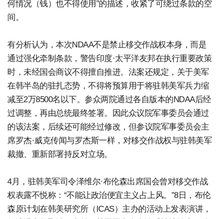
何情况（钱）也不得使用”的描述，收紧了可绕过条款的空
间。
有分析认为，本次NDAA不是禁止移交作战权本身，而是
通过强化牵制条款，警告印度·太平洋友邦在执行重要政策
时，未经国会商议不得擅自推进。法案还规定，关于美军
在韩半岛的驻扎态势，不得将预算用于将驻韩美军兵力缩
减至2万8500名以下。参众两院通过各自版本的NDAA后经
过调整，再由总统最终签署。因此众议院军事委员会通过
的该法案，后续还可能经过修改，但参议院军事委员会主
席罗杰·威克传闻与罗杰斯一样，对移交作战权与驻韩美军
裁撤、重新部署持反对立场。
4月，驻韩美军司令泽维尔·布伦森出席国会曾对移交作战
权表露不悦称：“不能让政治便宜主义占上风。”8日，布伦
森原计划在韩美研究所（ICAS）主办的活动上发表演讲，