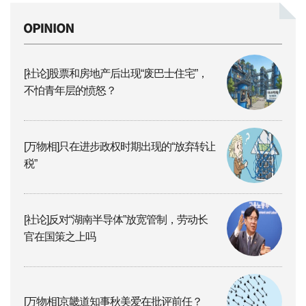
[社论]股票和房地产后出现“废巴士住宅”，
不怕青年层的愤怒？
[万物相]只在进步政权时期出现的“放弃转让
税”
[社论]反对“湖南半导体”放宽管制，劳动长
官在国策之上吗
[万物相]京畿道知事秋美爱在批评前任？