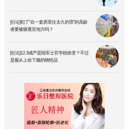
[社论]犯了“在一套房里住太久的罪”的高龄
者要被驱逐至地方吗？
[社论]12.3戒严是陆军士官学校政变？不过
是服从上命下服的牺牲品