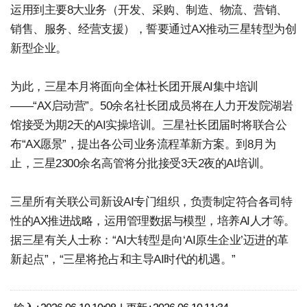
运用到主要8大业务（开发、采购、制造、物流、营销、
销售、服务、经营支援），誓要通过AX推动三星转型为创
新型企业。
为此，三星本月将面向全体社长团开展AI集中培训
——“AX启动营”。50余名社长团成员将在人力开发院湖岩
馆接受为期2天的AI实操培训。三星社长团届时将联合公
布“AX愿景”，提出各公司业务流程革新方案。到8月为
止，三星2300余名高管将分批接受3天2夜的AI培训。
三星所有关联公司新设AI专门组织，负责制定符合各司特
性的AX推进战略，运用管理数据与模型，培养AI人才等。
据三星有关人士称：“AI大转型是向‘AI原生企业’迈进的革
新起点”，“三星将抢占和主导AI时代的机遇。”