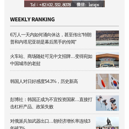
6万人一天内如何涌向休达，甚至传出“特朗
普和内塔尼亚胡是幕后黑手的传闻”
火车站、商场随处可见中文招牌…变得宛如
中国城市的老挝
韩国人对日好感度54.3%，历史新高
彭博社：韩国正成为不宜投资国家…直接打
击杠杆产品、政策失败
对俄派兵加武器出口…朝经济增长率连续3
年破3%