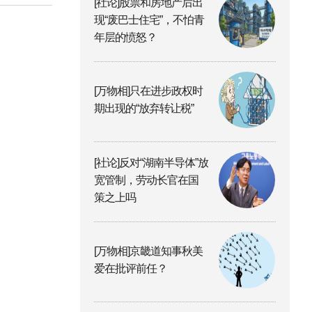
[社论]股票和房地产后出
现“废巴士住宅”，不怕青
年层的愤怒？
[万物相]只在进步政权时
期出现的“放弃转让税”
[社论]反对“湖南半导体”放
宽管制，劳动长官在国
策之上吗
[万物相]京畿道知事秋美
爱在批评前任？