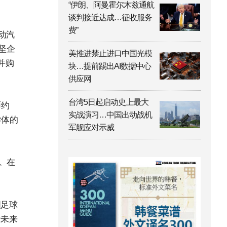
“伊朗、阿曼霍尔木兹通航
谈判接近达成…征收服务
费”
动汽
坚企
美推进禁止进口中国光模
并购
块…提前踢出AI数据中心
供应网
台湾5日起启动史上最大
币约
实战演习…中国出动战机
导体的
军舰应对示威
。在
国足球
士未来