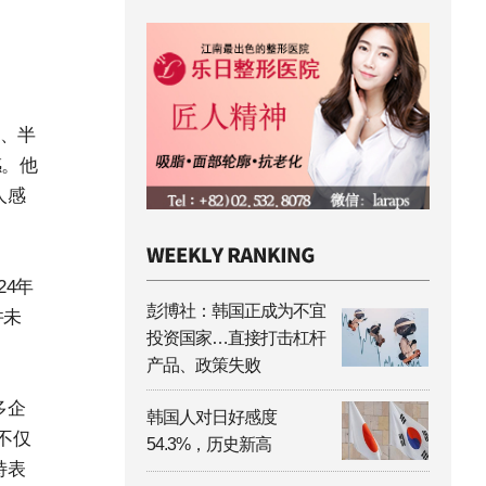
I、半
感。他
人感
24年
彭博社：韩国正成为不宜
并未
投资国家…直接打击杠杆
产品、政策失败
多企
韩国人对日好感度
不仅
54.3%，历史新高
特表