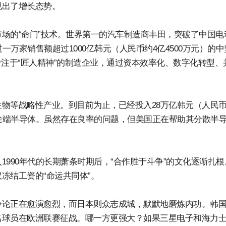
现出了增长态势。
场的“命门”技术。世界第一的汽车制造商丰田，突破了中国电
一万家销售额超过1000亿韩元（人民币约4亿4500万元）的中
专注于“匠人精神”的制造企业，通过资本效率化、数字化转型、
物等战略性产业。到目前为止，已经投入28万亿韩元（人民
纳米的尖端半导体。虽然存在良率的问题，但美国正在帮助其分散半
990年代的长期萧条时期后，“合作胜于斗争”的文化逐渐扎根
冻结工资的“命运共同体”。
争论正在愈演愈烈，而日本则众志成城，默默地磨炼内功。韩
名球员在欧洲联赛征战。哪一方更强大？如果三星电子和海力