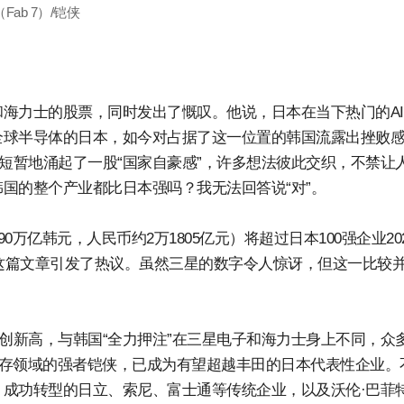
ab 7）/铠侠
海力士的股票，同时发出了慨叹。他说，日本在当下热门的A
全球半导体的日本，如今对占据了这一位置的韩国流露出挫败
我短暂地涌起了一股“国家自豪感”，许多想法彼此交织，不禁让
国的整个产业都比日本强吗？我无法回答说“对”。
0万亿韩元，人民币约2万1805亿元）将超过日本100强企业20
），这篇文章引发了热议。虽然三星的数字令人惊讶，但这一比较
屡创新高，与韩国“全力押注”在三星电子和海力士身上不同，众
D闪存领域的强者铠侠，已成为有望超越丰田的日本代表性企业。
成功转型的日立、索尼、富士通等传统企业，以及沃伦·巴菲