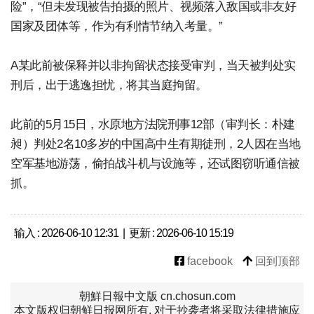
险”，“但未发现被告拍摄的照片、视频落入敌国或非友好
国家及团体等，作为有利情节纳入考量。”
A某此前被保释并以非拘留状态接受审判，当天被判处实
刑后，出于逃逸担忧，将其当庭拘留。
此前的5月15日，水原地方法院刑事12部（审判长：朴建
昶）判处2名10多岁的中国高中生有期徒刑，2人因在当地
空军基地游荡，偷拍战斗机与设施等，还试图窃听通信被
抓。
输入 : 2026-06-10 12:31 | 更新 : 2026-06-10 15:19
facebook
回到顶部
朝鮮日報中文版 cn.chosun.com
本文版权归朝鲜日报网所有, 对于抄袭者将采取法律措施应