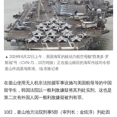
▲ 2024年6月22日上午，美国海军的核动力航空母舰“西奥多·罗
斯福”号（CVN-71，10万吨级）正在釜山南区的海军作战司令部
釜山作战基地靠港。/金东焕记者
在釜山使用无人机非法拍摄军事设施与美国航母等的中国
留学生，韩国法院以一般利敌嫌疑将其判处实刑。这也是
第二次有外国人因一般利敌嫌疑被判有罪。
10日，釜山地方法院刑事5部（审判长：金炫淳）判处因