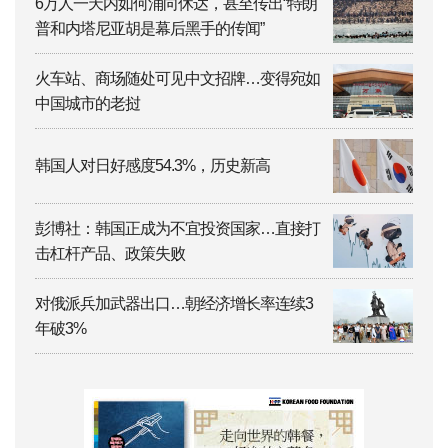
6万人一天内如何涌向休达，甚至传出“特朗
普和内塔尼亚胡是幕后黑手的传闻”
火车站、商场随处可见中文招牌…变得宛如
中国城市的老挝
韩国人对日好感度54.3%，历史新高
彭博社：韩国正成为不宜投资国家…直接打
击杠杆产品、政策失败
对俄派兵加武器出口…朝经济增长率连续3
年破3%