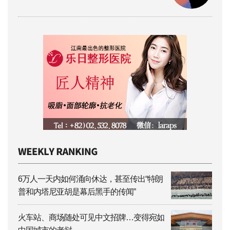
6万人一天内如何涌向休达，甚至传出“特朗
普和内塔尼亚胡是幕后黑手的传闻”
火车站、商场随处可见中文招牌…变得宛如