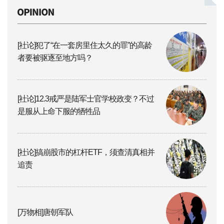
[社论]犯了“在一套房里住太久的罪”的高龄
者要被驱逐至地方吗？
[社论]12.3戒严是陆军士官学校政变？不过
是服从上命下服的牺牲品
[社论]搞崩股市的杠杆ETF，须查清真相并
追责
[万物相]唐朝军队