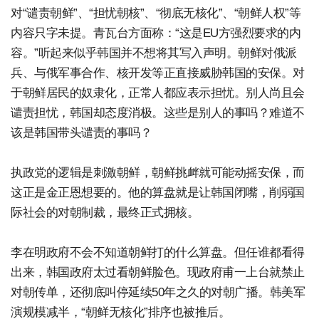
对“谴责朝鲜”、“担忧朝核”、“彻底无核化”、“朝鲜人权”等
内容只字未提。青瓦台方面称：“这是EU方强烈要求的内
容。”听起来似乎韩国并不想将其写入声明。朝鲜对俄派
兵、与俄军事合作、核开发等正直接威胁韩国的安保。对
于朝鲜居民的奴隶化，正常人都应表示担忧。别人尚且会
谴责担忧，韩国却态度消极。这些是别人的事吗？难道不
该是韩国带头谴责的事吗？
执政党的逻辑是刺激朝鲜，朝鲜挑衅就可能动摇安保，而
这正是金正恩想要的。他的算盘就是让韩国闭嘴，削弱国
际社会的对朝制裁，最终正式拥核。
李在明政府不会不知道朝鲜打的什么算盘。但任谁都看得
出来，韩国政府太过看朝鲜脸色。现政府甫一上台就禁止
对朝传单，还彻底叫停延续50年之久的对朝广播。韩美军
演规模减半，“朝鲜无核化”排序也被推后。