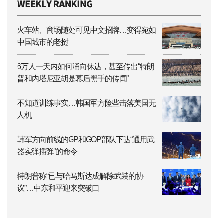
火车站、商场随处可见中文招牌…变得宛如
中国城市的老挝
6万人一天内如何涌向休达，甚至传出“特朗
普和内塔尼亚胡是幕后黑手的传闻”
不知道训练事实…韩国军方险些击落美国无
人机
韩军方向前线的GP和GOP部队下达“通用武
器实弹插弹”的命令
特朗普称“已与哈马斯达成解除武装的协
议”…中东和平迎来突破口