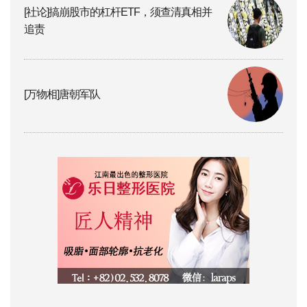
[社论]搞崩股市的杠杆ETF，须查清真相并
追责
[万物相]唐朝军队