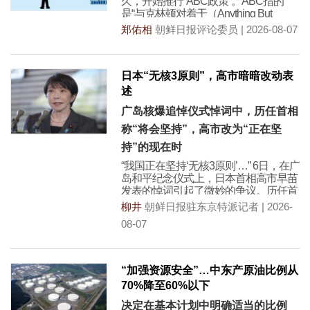
久，开始推行“ABC政策”。ABC指的
是“与克林顿对着干（Anything But
郑佑相
朝鲜日报评论委员 | 2026-08-07
日本“无核3原则”，高市暗暗改动表
述
广岛核爆追悼仪式悼词中，历任首相
称“将会坚持”，高市改为“正在坚
持”的现在时
“我国正在坚持‘无核3原则’…” 6日，在广
岛和平纪念仪式上，日本首相高市早苗
发表的悼词引起了微妙的争议。历任首
相
柳井
朝鲜日报驻东京特派记者 | 2026-
08-07
“加强资源安全”…中东产原油比例从
70%降至60%以下
决定在基本计划中明确适当的比例