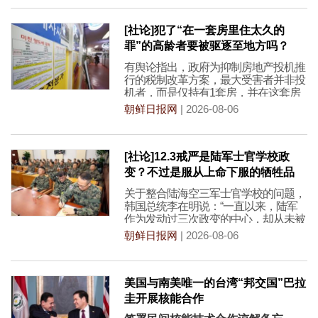
[社论]犯了“在一套房里住太久的
罪”的高龄者要被驱逐至地方吗？
有舆论指出，政府为抑制房地产投机推
行的税制改革方案，最大受害者并非投
机者，而是仅持有1套房，并在这套房
子里住了几十年的高
朝鲜日报网
| 2026-08-06
[社论]12.3戒严是陆军士官学校政
变？不过是服从上命下服的牺牲品
关于整合陆海空三军士官学校的问题，
韩国总统李在明说：“一直以来，陆军
作为发动过三次政变的中心，却从未被
追究过责任。有某个
朝鲜日报网
| 2026-08-06
美国与南美唯一的台湾“邦交国”巴拉
圭开展核能合作