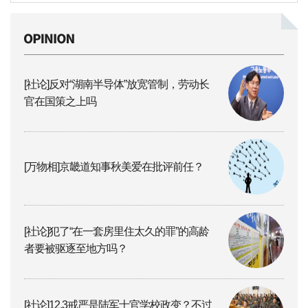
[社论]反对“湖南半导体”放宽管制，劳动长
官在国策之上吗
[万物相]京畿道知事秋美爱在批评前任？
[社论]犯了“在一套房里住太久的罪”的高龄
者要被驱逐至地方吗？
[社论]12.3戒严是陆军士官学校政变？不过