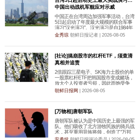
台湾5日起启动史上最大实战演习…
中国出动战机军舰应对示威
中国正在台湾周边加强军事活动，台湾
5日起启动了年度最大规模的联合军事
演习“汉光演习”。汉光演习是自1984年
起每年举行的
金秀琼
朝鲜日报记者 | 2026-08-05
[社论]搞崩股市的杠杆ETF，须查清
真相并追责
2倍跟踪三星电子、SK海力士股价的单
一股票杠杆ETF把韩国股市变成赌场，
放大个人投资者亏损，因此而饱受争
议。5月27日该
朝鲜日报网
| 2026-08-05
[万物相]唐朝军队
唐朝军队被认为是中国历史上最强的军
队。他们吸收了北方游牧民族的骑兵战
术，甚至重用异族将领，创造了“万邦
来朝”这一说法，意
安勇炫
朝鲜日报评论委员 | 2026-08-05