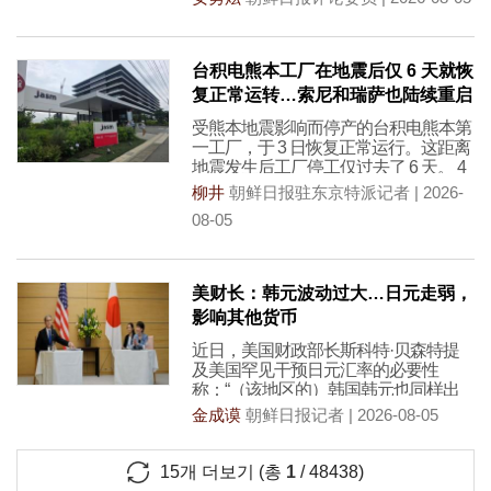
台积电熊本工厂在地震后仅 6 天就恢
复正常运转…索尼和瑞萨也陆续重启
受熊本地震影响而停产的台积电熊本第
一工厂，于 3 日恢复正常运行。这距离
地震发生后工厂停工仅过去了 6 天。 4
柳井
朝鲜日报驻东京特派记者 | 2026-
08-05
美财长：韩元波动过大…日元走弱，
影响其他货币
近日，美国财政部长斯科特·贝森特提
及美国罕见干预日元汇率的必要性
称：“（该地区的）韩国韩元也同样出
现了过度波动。”他公开
金成谟
朝鲜日报记者 | 2026-08-05
15
개 더보기 (총
1
/
48438
)