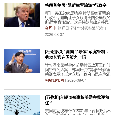
特朗普签署“阻断生育旅游”行政令
6日，美国总统唐纳德·特朗普签署新的
行政令，阻断让子女取得美国公民权的
所谓“生育旅游”。这是特朗普政府移民
政策的一环，目
金恩中
朝鲜日报驻华盛顿特派记者 |
2026-08-07
[社论]反对“湖南半导体”放宽管制，
劳动长官在国策之上吗
针对湖南圈半导体超级特区放开工作时
间管制的方案，韩国雇佣劳动部长官金
荣训表示了反对立场。政府与民主党正
前瞻性地考虑面向研
朝鲜日报网
| 2026-08-07
[万物相]京畿道知事秋美爱在批评前
任？
美国前总统布什在2001年上台执政后不