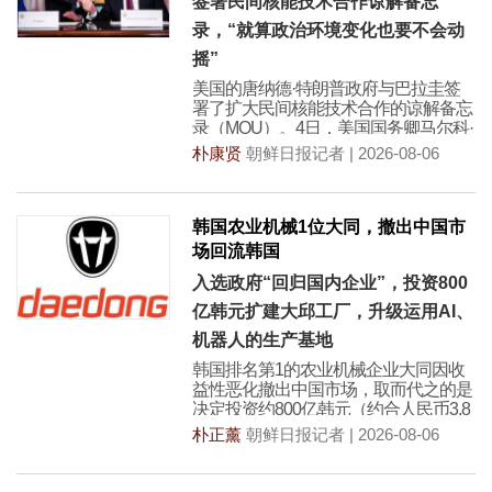
签署民间核能技术合作谅解备忘
录，“就算政治环境变化也要不会动
摇”
美国的唐纳德·特朗普政府与巴拉圭签
署了扩大民间核能技术合作的谅解备忘
录（MOU）。4日，美国国务卿马尔科·
鲁比奥和巴拉圭
朴康贤
朝鲜日报记者 | 2026-08-06
韩国农业机械1位大同，撤出中国市
场回流韩国
入选政府“回归国内企业”，投资800
亿韩元扩建大邱工厂，升级运用AI、
机器人的生产基地
韩国排名第1的农业机械企业大同因收
益性恶化撤出中国市场，取而代之的是
决定投资约800亿韩元（约合人民币3.8
亿元）扩建韩
朴正薰
朝鲜日报记者 | 2026-08-06