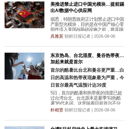
美推进禁止进口中国光模块…提前踢
出AI数据中心供应网
据悉，特朗普政府正计划禁止进口中国
产新型光模块，目的是在中国产核心零
部件流入美国AI基础设施之前，将其踢
出供应网。美国原
具雅莫
朝鲜日报记者 | 2026-08-06
东京热岛、台北湿度、曼谷热带夜…
加起来就是首尔
首尔的酷暑比台北和曼谷更严重…白
日的高温和热带夜现象最为严重，今
日首尔最高气温预计达39度
5日，首尔的酷暑和热带夜的强度已超
过台湾台北。台北原本是夏季“闷热酷
暑”的代名词。这意味着目前首尔不分
昼夜的酷热异常严重
朴相贤
朝鲜日报记者 | 2026-08-06