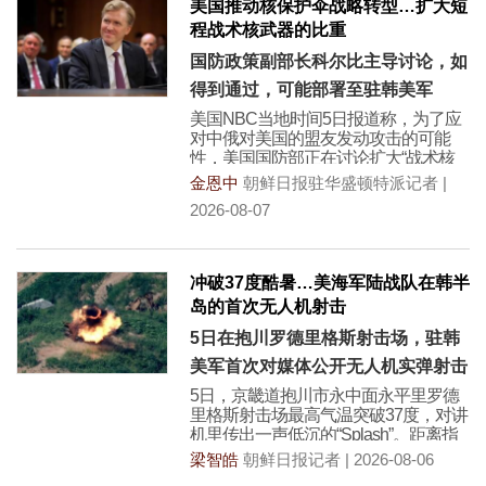
美国推动核保护伞战略转型…扩大短
程战术核武器的比重
国防政策副部长科尔比主导讨论，如
得到通过，可能部署至驻韩美军
美国NBC当地时间5日报道称，为了应
对中俄对美国的盟友发动攻击的可能
性，美国国防部正在讨论扩大“战术核
武器”作用的新的核
金恩中
朝鲜日报驻华盛顿特派记者 |
2026-08-07
冲破37度酷暑…美海军陆战队在韩半
岛的首次无人机射击
5日在抱川罗德里格斯射击场，驻韩
美军首次对媒体公开无人机实弹射击
5日，京畿道抱川市永中面永平里罗德
里格斯射击场最高气温突破37度，对讲
机里传出一声低沉的“Splash”。距离指
挥所约2
梁智皓
朝鲜日报记者 | 2026-08-06