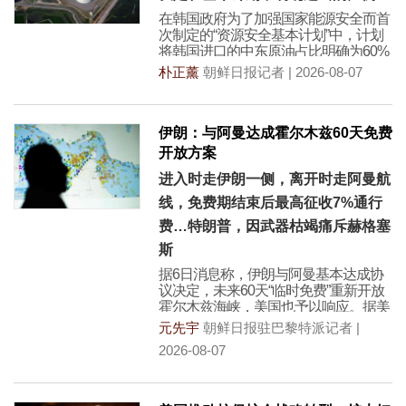
在韩国政府为了加强国家能源安全而首
次制定的“资源安全基本计划”中，计划
将韩国进口的中东原油占比明确为60%
以下。
朴正薰
朝鲜日报记者 | 2026-08-07
伊朗：与阿曼达成霍尔木兹60天免费
开放方案
进入时走伊朗一侧，离开时走阿曼航
线，免费期结束后最高征收7%通行
费…特朗普，因武器枯竭痛斥赫格塞
斯
据6日消息称，伊朗与阿曼基本达成协
议决定，未来60天“临时免费”重新开放
霍尔木兹海峡，美国也予以响应。据美
国《华尔街日报
元先宇
朝鲜日报驻巴黎特派记者 |
2026-08-07