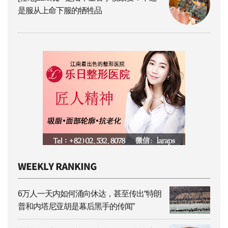
是服从上命下服的牺牲品
6万人一天内如何涌向休达，甚至传出“特朗
普和内塔尼亚胡是幕后黑手的传闻”