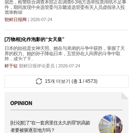
据悉，检警联合调查本部正在调查6·3地方选举投票用纸不足事
件，期间发现中央选管委与京畿道选管委有关人员虚假录入投
票率数据
朝鲜日报网
| 2026-07-24
[万物相]化作泡影的“女天皇”
日本的始祖是女神天照。她在与弟弟的斗争中获胜，掌握了天
界的权力。她的孙子降临日本，五世孙在人间界的斗争中取
胜，成为了王。
鲜于钲
朝鲜日报评论委员 | 2026-07-24
15
개 더보기 (총
1
/
4573
)
[社论]犯了“在一套房里住太久的罪”的高龄
者要被驱逐至地方吗？