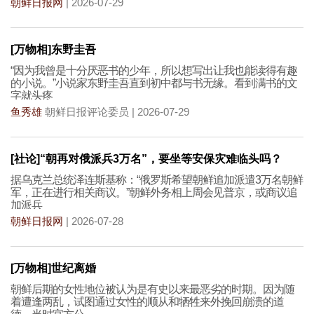
朝鲜日报网
| 2026-07-29
[万物相]东野圭吾
“因为我曾是十分厌恶书的少年，所以想写出让我也能读得有趣
的小说。”小说家东野圭吾直到初中都与书无缘。看到满书的文
字就头疼
鱼秀雄
朝鲜日报评论委员 | 2026-07-29
[社论]“朝再对俄派兵3万名”，要坐等安保灾难临头吗？
据乌克兰总统泽连斯基称：“俄罗斯希望朝鲜追加派遣3万名朝鲜
军，正在进行相关商议。”朝鲜外务相上周会见普京，或商议追
加派兵
朝鲜日报网
| 2026-07-28
[万物相]世纪离婚
朝鲜后期的女性地位被认为是有史以来最恶劣的时期。因为随
着遭逢两乱，试图通过女性的顺从和牺牲来外挽回崩溃的道