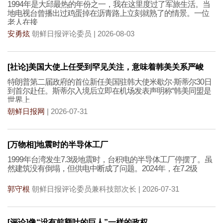
1994年是大邱最热的年份之一，我在这里度过了军旅生活。当
地电视台曾播出过鸡蛋掉在沥青路上立刻就熟了的情景。一位
老人在接
安勇炫
朝鲜日报评论委员 | 2026-08-03
[社论]美国大使上任受到罕见关注，意味着韩美关系严峻
特朗普第二届政府的首位新任美国驻韩大使米歇尔·斯蒂尔30日
到首尔赴任。斯蒂尔入境后立即在机场发表声明称“韩美同盟是
世界上
朝鲜日报网
| 2026-07-31
[万物相]地震时的半导体工厂
1999年台湾发生7.3级地震时，台积电的半导体工厂停摆了。虽
然建筑没有倒塌，但供电中断成了问题。2024年，在7.2级
郭守根
朝鲜日报评论委员兼科技部次长 | 2026-07-31
[评论]像“没有前额叶的巨人”一样的政权