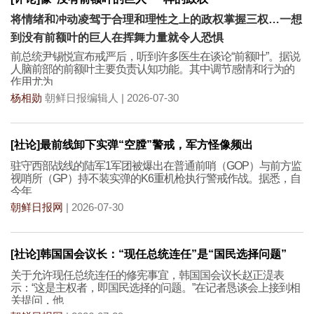
将情绪和冲动凌驾于合理和理性之上的政权掌握三权…一想
到没有前额叶的巨人在挥舞力量就令人恐惧
前总统尹锡悦宣布戒严后，听到许多医生在谈论“前额叶”。据说
人脑前部的前额叶主要负责认知功能。其中调节感情和行为的
作用尤为
杨相勋
朝鲜日报编辑人 | 2026-07-30
[社论]最前线卸下实弹“空膛”警戒，军方怪像频出
驻守西部战线的陆军1军团被爆出在普通前哨（GOP）与前方监
视哨所（GP）持不装实弹的K6重机枪执行警戒作战。据悉，自
今年
朝鲜日报网
| 2026-07-30
[社论]韩国国会议长：“现任总统连任”是“国民选择问题”
关于允许现任总统连任的修宪事宜，韩国国会议长赵正湜表
示：“这是主权者，即国民选择的问题。”在记者恳谈会上接到相
关提问，他