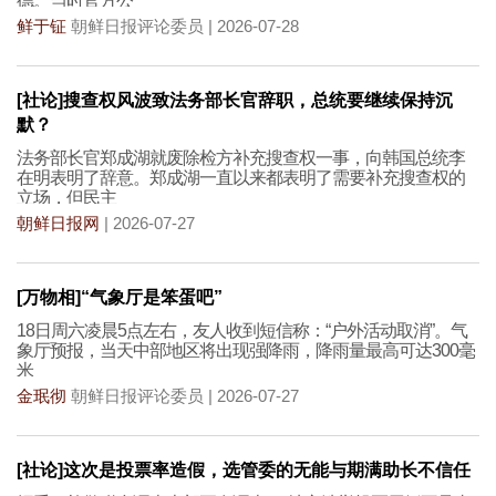
德。当时官方公
鲜于钲
朝鲜日报评论委员 | 2026-07-28
[社论]搜查权风波致法务部长官辞职，总统要继续保持沉
默？
法务部长官郑成湖就废除检方补充搜查权一事，向韩国总统李
在明表明了辞意。郑成湖一直以来都表明了需要补充搜查权的
立场，但民主
朝鲜日报网
| 2026-07-27
[万物相]“气象厅是笨蛋吧”
18日周六凌晨5点左右，友人收到短信称：“户外活动取消”。气
象厅预报，当天中部地区将出现强降雨，降雨量最高可达300毫
米
金珉彻
朝鲜日报评论委员 | 2026-07-27
[社论]这次是投票率造假，选管委的无能与期满助长不信任