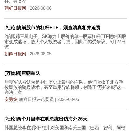
任。有某个
朝鲜日报网
| 2026-08-06
[社论]搞崩股市的杠杆ETF，须查清真相并追责
2倍跟踪三星电子、SK海力士股价的单一股票杠杆ETF把韩国股
市变成赌场，放大个人投资者亏损，因此而饱受争议。5月27日
该
朝鲜日报网
| 2026-08-05
[万物相]唐朝军队
唐朝军队被认为是中国历史上最强的军队。他们吸收了北方游
牧民族的骑兵战术，甚至重用异族将领，创造了“万邦来朝”这一
说法，意
安勇炫
朝鲜日报评论委员 | 2026-08-05
[社论]两个月里李在明总统出访海外26天
韩国总统李在明3日结束对美国和南美三国（巴西、智利、阿根