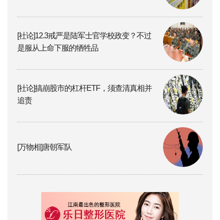
[社论]12.3戒严是陆军士官学校政变？不过
是服从上命下服的牺牲品
[社论]搞崩股市的杠杆ETF，须查清真相并
追责
[万物相]唐朝军队