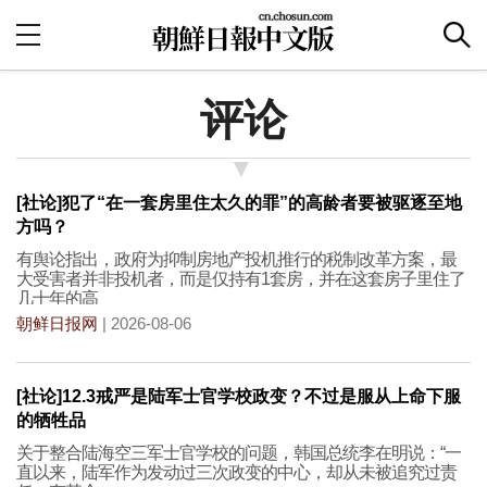
评论
[社论]犯了“在一套房里住太久的罪”的高龄者要被驱逐至地
方吗？
有舆论指出，政府为抑制房地产投机推行的税制改革方案，最
大受害者并非投机者，而是仅持有1套房，并在这套房子里住了
几十年的高
朝鲜日报网
| 2026-08-06
[社论]12.3戒严是陆军士官学校政变？不过是服从上命下服
的牺牲品
关于整合陆海空三军士官学校的问题，韩国总统李在明说：“一
直以来，陆军作为发动过三次政变的中心，却从未被追究过责