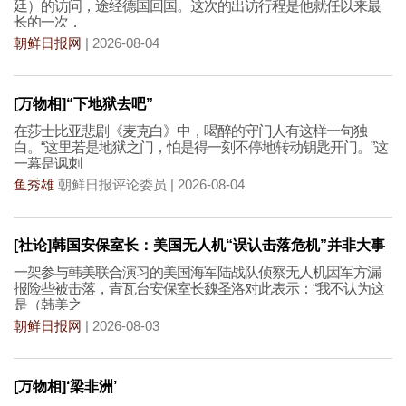
廷）的访问，途经德国回国。这次的出访行程是他就任以来最
长的一次，
朝鲜日报网
| 2026-08-04
[万物相]“下地狱去吧”
在莎士比亚悲剧《麦克白》中，喝醉的守门人有这样一句独
白。“这里若是地狱之门，怕是得一刻不停地转动钥匙开门。”这
一幕是讽刺
鱼秀雄
朝鲜日报评论委员 | 2026-08-04
[社论]韩国安保室长：美国无人机“误认击落危机”并非大事
一架参与韩美联合演习的美国海军陆战队侦察无人机因军方漏
报险些被击落，青瓦台安保室长魏圣洛对此表示：“我不认为这
是（韩美之
朝鲜日报网
| 2026-08-03
[万物相]‘梁非洲’