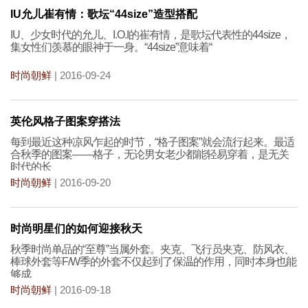
IU允儿崔有情：歌坛“44size”造型搭配
IU、少女时代的允儿、I.O.I的崔有情，是歌坛代表性的44size，
集女性们羡慕的眼神于一身。“44size”意味着“
时尚朝鲜
| 2016-09-24
英伦风格子图案穿搭法
每到最近这种凉风乍起的时节，“格子图案”就会流行起来。最适
合秋季的图案——格子，无论男女老少都能轻易穿着，是无关
时代的长
时尚朝鲜
| 2016-09-20
时尚明星们的如何迎接秋天
秋季时尚单品的“至尊”当属外套。夹克、飞行员夹克、防风衣、
棒球外套等F/W季的外套不仅起到了保温的作用，同时本身也能
够成
时尚朝鲜
| 2016-09-18