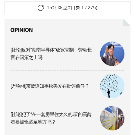
15
개 더보기 (총
1
/
275
)
[社论]反对“湖南半导体”放宽管制，劳动长
官在国策之上吗
[万物相]京畿道知事秋美爱在批评前任？
[社论]犯了“在一套房里住太久的罪”的高龄
者要被驱逐至地方吗？