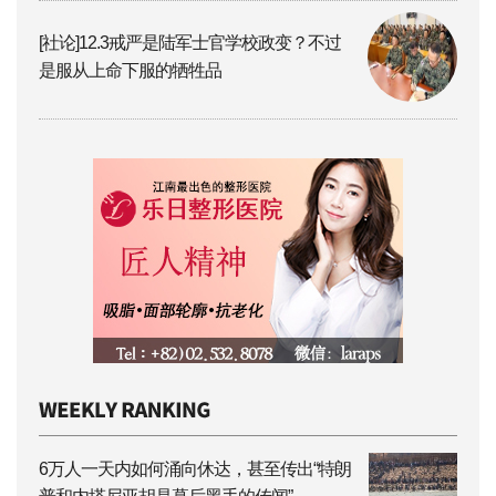
[社论]12.3戒严是陆军士官学校政变？不过
是服从上命下服的牺牲品
6万人一天内如何涌向休达，甚至传出“特朗