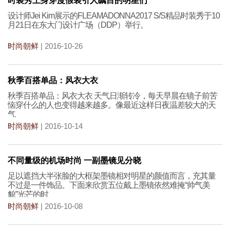
时装秀上身穿度假装引人瞩目的明星们
设计师Jei Kim展示的FLEAMADONNA2017 S/S精品时装秀于10
月21日在东大门设计广场（DDP）举行。
时尚朝鲜
| 2016-10-26
秋季百搭单品：风衣大衣
秋季百搭单品：风衣大衣 天气日渐转冷，每天早晨在镜子前苦
恼穿什么的人也变得越来越多。像最近这样日夜温差较大的天
气
时尚朝鲜
| 2016-10-14
不同量级的机场时尚 一副墨镜见分晓
足以遮挡大半张脸的大框架墨镜相对明星的颜值而言，充其量
不过是一件饰品。下面来欣赏五位戴上墨镜依然难掩“帅气美
貌”光芒的时
时尚朝鲜
| 2016-10-08