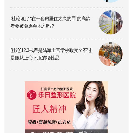
[社论]犯了“在一套房里住太久的罪”的高龄
者要被驱逐至地方吗？
[社论]12.3戒严是陆军士官学校政变？不过
是服从上命下服的牺牲品