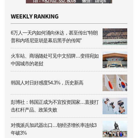
6万人一天内如何涌向休达，甚至传出“特朗
普和内塔尼亚胡是幕后黑手的传闻”
火车站、商场随处可见中文招牌…变得宛如
中国城市的老挝
韩国人对日好感度54.3%，历史新高
彭博社：韩国正成为不宜投资国家…直接打
击杠杆产品、政策失败
对俄派兵加武器出口…朝经济增长率连续3
年破3%