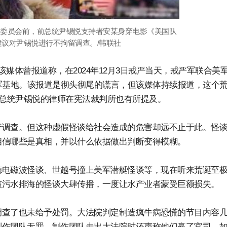
人权委员会前，前总统尹锡悦支持者安某身穿电影《美国队
议对尹锡悦进行不拘留调查。/韩联社
媒体曾报道称，在2024年12月3日戒严当天，戒严军联合美
军基地。该报道是彻头彻尾的谎言，但该媒体持续报道，这个
至前总统尹锡悦的律师在宪法裁判所也有所提及。
行调查。但这种虚假怪谈给社会造成的危害却远不止于此。怪
相信哪些是真相，并以什么依据做出判断变得模糊。
德电磁波怪谈、世越号撞上美军潜艇怪谈等，现在听来荒诞至
核污水排海的怪谈大肆传播，一度让水产业者蒙受巨额损失。
调查了也未给予处罚。大法院判定制造疯牛病恐慌的节目内容
制作团队无罪。制作团队走出大法院时还声称他们赢了官司。