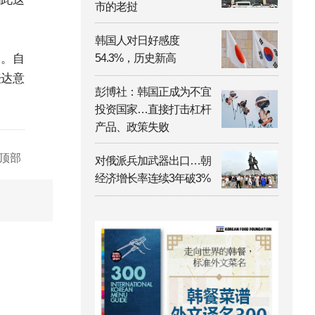
市的老挝
韩国人对日好感度
中。自
54.3%，历史新高
表达意
彭博社：韩国正成为不宜
投资国家…直接打击杠杆
产品、政策失败
顶部
对俄派兵加武器出口…朝
经济增长率连续3年破3%