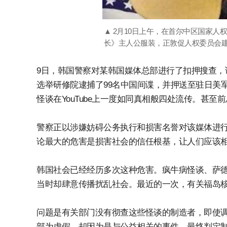
▲ 2月10日上午，在首尔中区国家
长》主人公服装，正敦促人权委员会建
9日，韩国警察对某韩国媒体总部进行了扣押搜查，该
选举研修院逮捕了99名中国间谍，并押送至驻日美
怪谈在YouTube上一度如同真相般四处流传。甚
警察正以涉嫌妨碍公务执行和损害名誉对该媒体进
论最大的危害是损害社会的信任根基，让人们应该
韩国社会已经经历多次这种危害。疯牛病怪谈、萨
当时却肆意传播扰乱社会。最近的一次，有关福岛
问题是有关部门没有彻查这些怪谈的制造者，即使
部为虚假，却因为是与公益相关的事件，最终判定