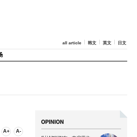
all article
韩文
英文
日文
场
A+
A-