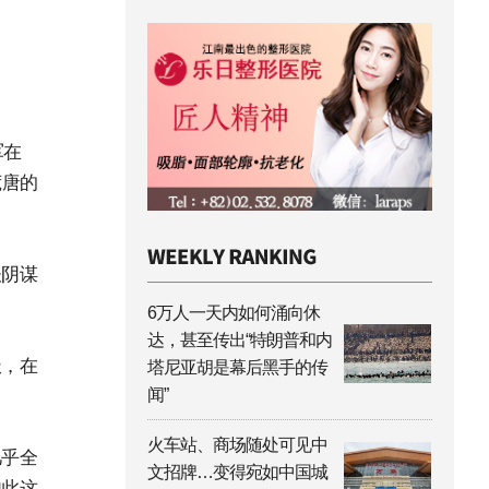
军在
荒唐的
谈阴谋
6万人一天内如何涌向休
达，甚至传出“特朗普和内
极，在
塔尼亚胡是幕后黑手的传
闻”
火车站、商场随处可见中
几乎全
文招牌…变得宛如中国城
如此这