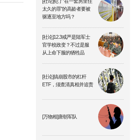
[社论]犯了“在一套房里住
太久的罪”的高龄者要被
驱逐至地方吗？
[社论]12.3戒严是陆军士
官学校政变？不过是服
从上命下服的牺牲品
[社论]搞崩股市的杠杆
ETF，须查清真相并追责
[万物相]唐朝军队