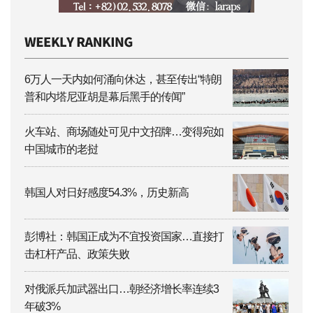
6万人一天内如何涌向休达，甚至传出“特朗
普和内塔尼亚胡是幕后黑手的传闻”
火车站、商场随处可见中文招牌…变得宛如
中国城市的老挝
韩国人对日好感度54.3%，历史新高
彭博社：韩国正成为不宜投资国家…直接打
击杠杆产品、政策失败
对俄派兵加武器出口…朝经济增长率连续3
年破3%