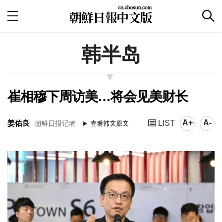
韩半岛
崔相穆下周访美…将会见美财长
A+
A-
姜佑良
LIST
朝鲜日报记者