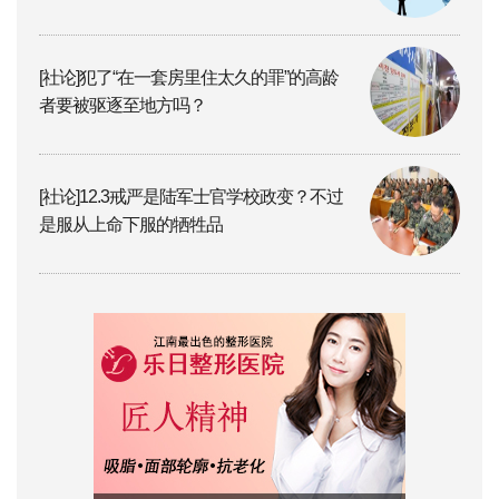
[社论]犯了“在一套房里住太久的罪”的高龄
者要被驱逐至地方吗？
[社论]12.3戒严是陆军士官学校政变？不过
是服从上命下服的牺牲品