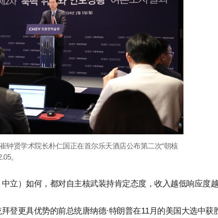
= 5日，崔钟贤学术院长朴仁国正在首尔乐天酒店公布第二次“朝核
.05。
、中立）如何，都对自主核武装持肯定态度，收入越低响应度
拜登更具优势的前总统唐纳德·特朗普在11月的美国大选中获