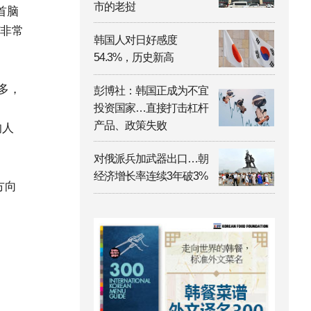
市的老挝
首脑
答非常
韩国人对日好感度
54.3%，历史新高
多，
彭博社：韩国正成为不宜
投资国家…直接打击杠杆
产品、政策失败
的人
对俄派兵加武器出口…朝
经济增长率连续3年破3%
方向