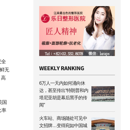
安全
鲜无
）高
6万人一天内如何涌向休
达，甚至传出“特朗普和内
塔尼亚胡是幕后黑手的传
美国
闻”
比率
火车站、商场随处可见中
文招牌…变得宛如中国城