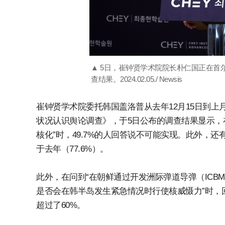
▲ 5日，崔钟贤学术院院长朴仁国正在首
查结果。2024.02.05./ Newsis
崔钟贤学术院委托韩国盖洛普从去年12月15日到上月
状况认识舆论调查》，于5日公布的调查结果显示，
核化”时，49.7%的人回答说不可能实现。此外，还有
于去年（77.6%）。
此外，在问到“在朝鲜通过开发洲际弹道导弹（ICB
是否会在韩半岛发生紧急情况时行使核威慑力”时，回
超过了60%。