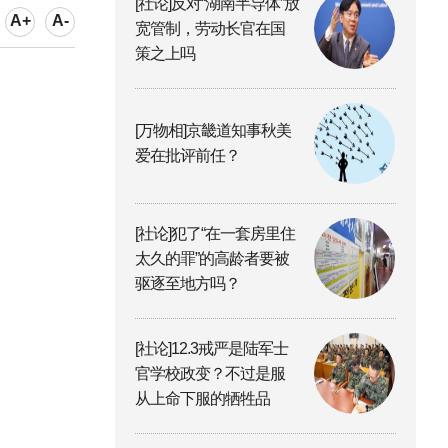
[社论]反对“湖南半导体”放
A+
A-
宽管制，劳动长官在国
策之上吗
[万物相]京畿道知事秋美
爱在批评前任？
[社论]犯了“在一套房里住
太久的罪”的高龄者要被
驱逐至地方吗？
[社论]12.3戒严是陆军士
官学校政变？不过是服
从上命下服的牺牲品