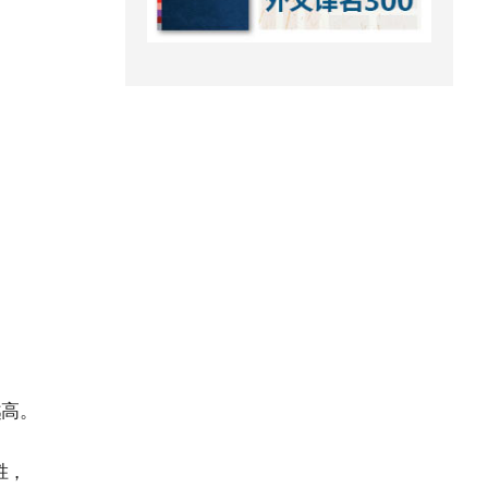
越高。
胜，