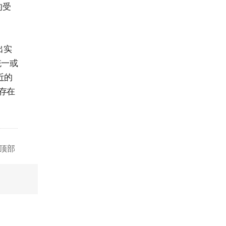
的受
出实
统一或
近的
本存在
顶部