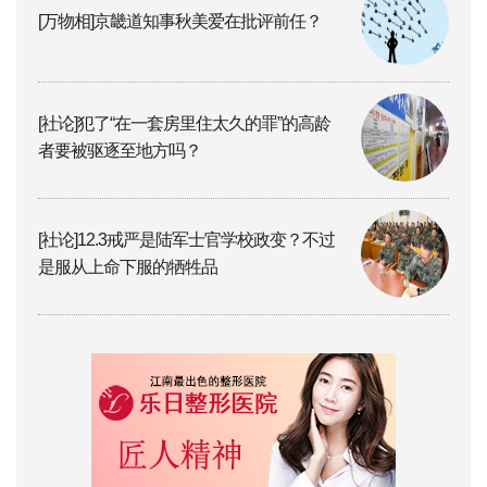
[万物相]京畿道知事秋美爱在批评前任？
[社论]犯了“在一套房里住太久的罪”的高龄
者要被驱逐至地方吗？
[社论]12.3戒严是陆军士官学校政变？不过
是服从上命下服的牺牲品