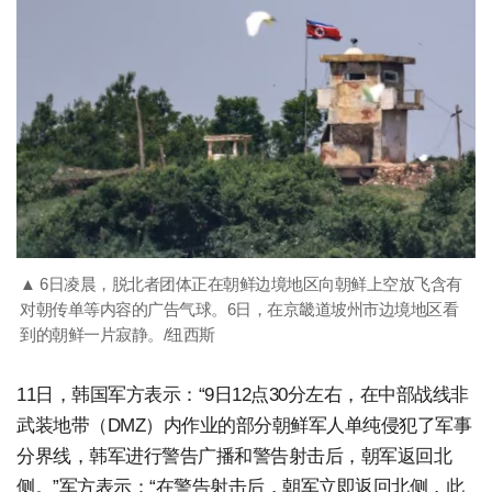
▲ 6日凌晨，脱北者团体正在朝鲜边境地区向朝鲜上空放飞含有
对朝传单等内容的广告气球。6日，在京畿道坡州市边境地区看
到的朝鲜一片寂静。/纽西斯
11日，韩国军方表示：“9日12点30分左右，在中部战线非
武装地带（DMZ）内作业的部分朝鲜军人单纯侵犯了军事
分界线，韩军进行警告广播和警告射击后，朝军返回北
侧。”军方表示：“在警告射击后，朝军立即返回北侧，此