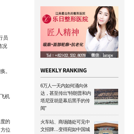
行员
情况
瘫痪。
6万人一天内如何涌向休
达，甚至传出“特朗普和内
事飞机
塔尼亚胡是幕后黑手的传
闻”
高度的
火车站、商场随处可见中
文招牌…变得宛如中国城
（方位