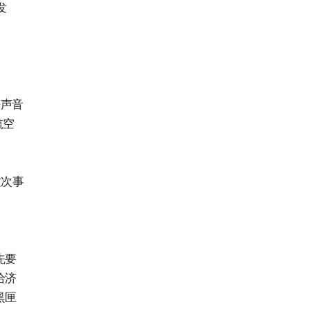
发
等声音
航空
这次事
先要
给济
黑匣