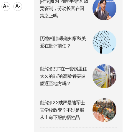
[社论]反对“湖南半导体”放
A+
A-
宽管制，劳动长官在国
策之上吗
[万物相]京畿道知事秋美
爱在批评前任？
[社论]犯了“在一套房里住
太久的罪”的高龄者要被
驱逐至地方吗？
[社论]12.3戒严是陆军士
官学校政变？不过是服
从上命下服的牺牲品