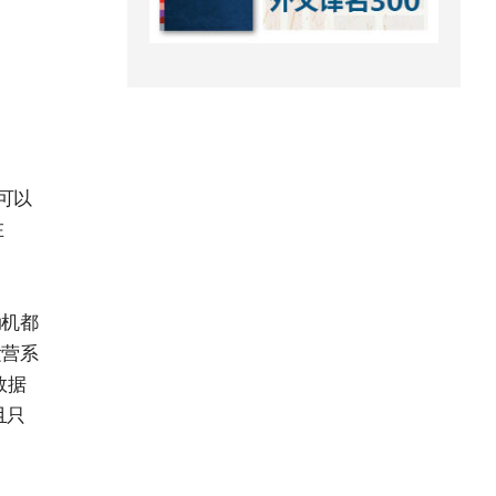
可以
在
动机都
运营系
数据
且只