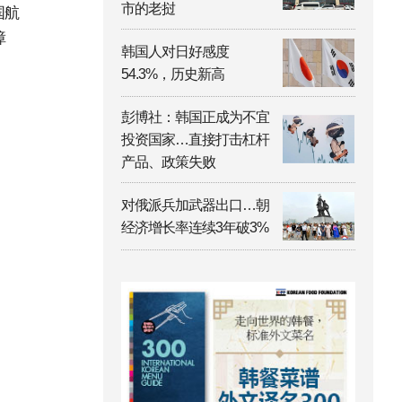
市的老挝
国航
障
韩国人对日好感度
54.3%，历史新高
彭博社：韩国正成为不宜
投资国家…直接打击杠杆
产品、政策失败
对俄派兵加武器出口…朝
经济增长率连续3年破3%