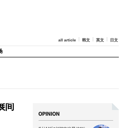
all article
韩文
英文
日文
场
展间