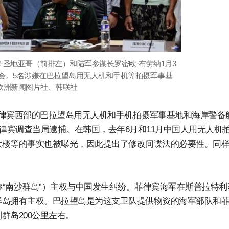
梅·圣地亚哥（前排左）和陆军参谋长罗密欧·布劳纳1月3
会。5名涉嫌在巴拉望岛用无人机和手机等拍摄军事基
欧洲新闻图片社、韩联社
律宾西部的巴拉望岛用无人机和手机拍摄军事基地和海岸警备
律宾调查当局逮捕。在韩国，去年6月和11月中国人用无人机
大楼等的事实也被曝光，因此提出了修改间谍法的必要性。同
称“南沙群岛”）主权与中国发生纠纷。菲律宾海军在斯普拉特利
群岛拥有主权。巴拉望岛是为这支卫队提供物资的海军部队和
群岛200公里左右。