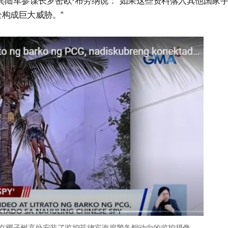
宾陆军参谋长罗密欧·布劳纳说：“如果这些资料落入其他国家
构成巨大威胁。”
人在椰子树高处安装了监控菲律宾海岸警备舰动向的监控摄像