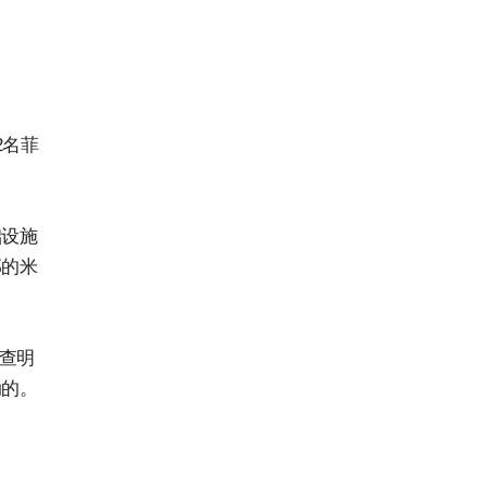
2名菲
础设施
部的米
在查明
动的。