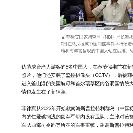
▲ 菲律宾国家调查局（NBI）局长海
0日在马尼拉就中国间谍事件举行记者
地和海岸警备舰的中国人站在后排。/
伪装成台湾人游客的5名中国人，在春节假期前在菲
照片，他们还安装了监控摄像头（CCTV），后被菲
进入釜山港的美国航母和首尔瑞草区内谷洞国情院
情也发生在了菲律宾。
菲律宾从2023年开始就南海斯普拉特利群岛（中国
内的仁爱礁搁浅的废弃军舰内设有卫队，主张对该
军队西部司令部等所在的军事重镇，距离斯普拉特利