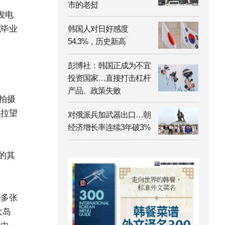
市的老挝
发电
院毕业
韩国人对日好感度
54.3%，历史新高
彭博社：韩国正成为不宜
投资国家…直接打击杠杆
产品、政策失败
拍摄
巴拉望
对俄派兵加武器出口…朝
经济增长率连续3年破3%
的其
等多张
大岛