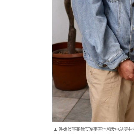
▲ 涉嫌侦察菲律宾军事基地和发电站等并