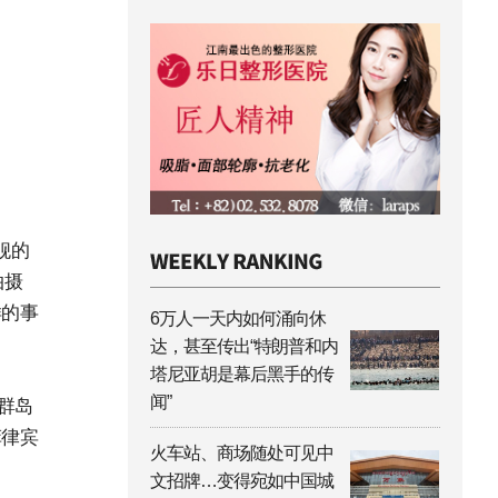
舰的
拍摄
样的事
6万人一天内如何涌向休
达，甚至传出“特朗普和内
塔尼亚胡是幕后黑手的传
闻”
群岛
菲律宾
火车站、商场随处可见中
文招牌…变得宛如中国城