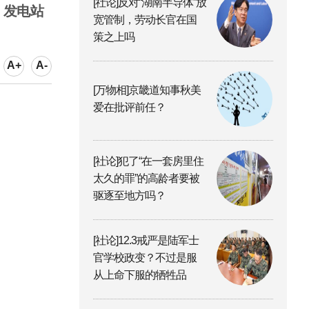
[社论]反对“湖南半导体”放
、发电站
宽管制，劳动长官在国
策之上吗
A+
A-
[万物相]京畿道知事秋美
爱在批评前任？
[社论]犯了“在一套房里住
太久的罪”的高龄者要被
驱逐至地方吗？
[社论]12.3戒严是陆军士
官学校政变？不过是服
从上命下服的牺牲品