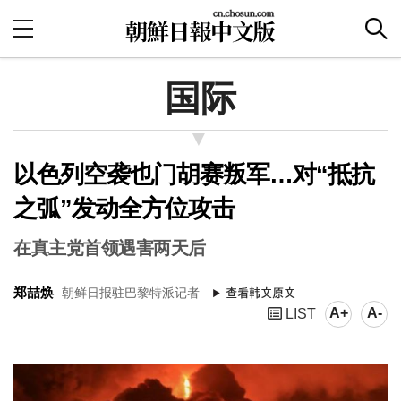
国际
以色列空袭也门胡赛叛军…对“抵抗
之弧”发动全方位攻击
在真主党首领遇害两天后
郑喆焕
朝鲜日报驻巴黎特派记者
A+
A-
LIST