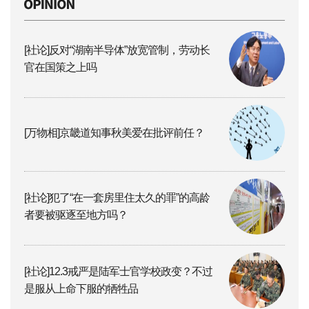
[社论]反对“湖南半导体”放宽管制，劳动长
官在国策之上吗
[万物相]京畿道知事秋美爱在批评前任？
[社论]犯了“在一套房里住太久的罪”的高龄
者要被驱逐至地方吗？
[社论]12.3戒严是陆军士官学校政变？不过
是服从上命下服的牺牲品