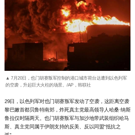
▲ 7月20日，也门胡赛叛军控制的港口城市荷台达遭到以色列军
的空袭，升起巨大火柱的场景。/AP，韩联社
29日，以色列军对也门胡赛叛军发动了空袭，这距离空袭
黎巴嫩首都贝鲁特南郊，炸死真主党最高领导人哈桑·纳斯
鲁拉仅时隔两天。也门胡赛叛军与加沙地带武装组织哈马
斯、真主党同属于伊朗支持的反美、反以同盟“抵抗之