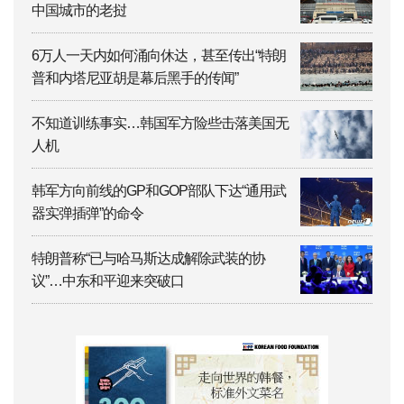
中国城市的老挝
6万人一天内如何涌向休达，甚至传出“特朗
普和内塔尼亚胡是幕后黑手的传闻”
不知道训练事实…韩国军方险些击落美国无
人机
韩军方向前线的GP和GOP部队下达“通用武
器实弹插弹”的命令
特朗普称“已与哈马斯达成解除武装的协
议”…中东和平迎来突破口