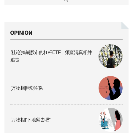
[社论]搞崩股市的杠杆ETF，须查清真相并
追责
[万物相]唐朝军队
[万物相]“下地狱去吧”